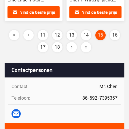
Luchtcompressor'Choice
VSD-
Vind de beste prijs
Vind de beste prijs
Purple
schroefluchtcompressor
11
12
13
14
15
16
17
18
Contactpersonen
Contactpersonen:
Mr. Chen
Telefoon:
86-592-7395357