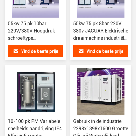
55kw 75 pk 10bar
55kw 75 pk 8bar 220V
220V/380V Hoogdruk
380v JAGUAR Elektrische
schroeftype
draaimachine industriële
luchtcompressor voor
schroef luchtcompressor
Vind de beste prijs
Vind de beste prijs
JAGUAR de aire
10-100 pk PM Variabele
Gebruik in de industrie
snelheids aandrijving IE4
2298x1398x1600 Grootte
Efficiëntie motor
Olievrij Waterglijdend