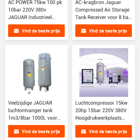
AC POWER 75kw 100 pk
AC-kragbron Jaguar
10bar 220V 380v
Compressed Air Storage
JAGUAR Industrieel
Tank Receiver voor 8 bar
schroeftype
luchtcompressor
Vind de beste prijs
Vind de beste prijs
luchtcompressor
Veelzijdige JAGUAR
Luchtcompressor 15kw
luchtontvanger tank
20hp 15bar 220V 380V
1m3/8bar 1000L voor
Hoogdrukwerkplaats
verschillende industriële
Elektrisch Rotary
Vind de beste prijs
Vind de beste prijs
toepassingen
JAGUAR Mini Machines