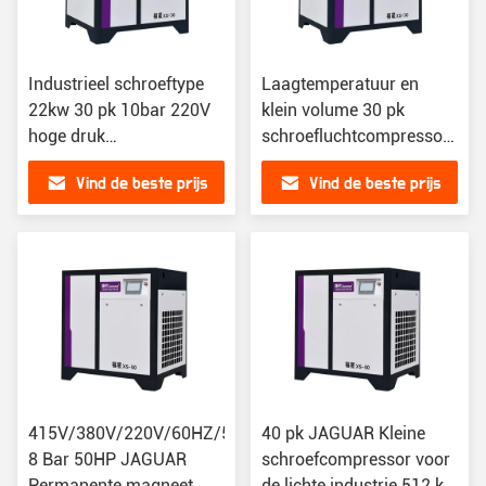
Industrieel schroeftype
Laagtemperatuur en
22kw 30 pk 10bar 220V
klein volume 30 pk
hoge druk
schroefluchtcompressor
luchtcompressor voor
voor een luchtcapaciteit
Vind de beste prijs
Vind de beste prijs
voedingsmiddelen en
van 3,8 m3/min
dranken
415V/380V/220V/60HZ/50HZ
40 pk JAGUAR Kleine
8 Bar 50HP JAGUAR
schroefcompressor voor
Permanente magneet
de lichte industrie 512 kg