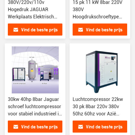
380V/220v/110v
15 pk 11 kW 8bar 220V
Hogedruk JAGUAR
380V
Werkplaats Elektrisch
Hoogdrukschroeftype
Rotary Mini Industriële
luchtcompressor voor
Vind de beste prijs
Vind de beste prijs
Schroefluchtcompressor
industriële gebruik
30kw 40hp 8bar Jaguar
Luchtcompressor 22kw
schroef luchtcompressor
30 pk 8bar 220v 380v
voor stabiel industrieel in
50hz 60hz voor Azië
Azië en Afrika
Afrika Amerika
Vind de beste prijs
Vind de beste prijs
Industrieel