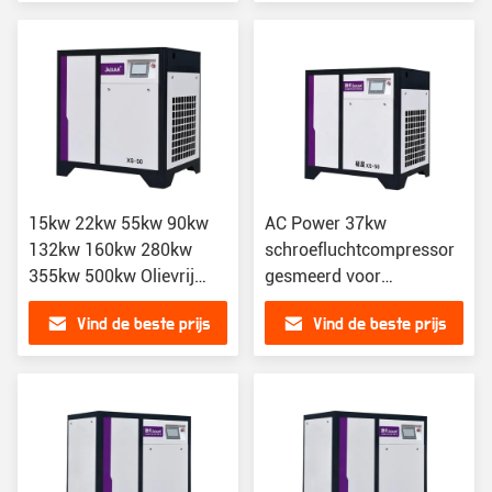
15kw 22kw 55kw 90kw
AC Power 37kw
132kw 160kw 280kw
schroefluchtcompressor
355kw 500kw Olievrij
gesmeerd voor
Jaguar
industriële toepassingen
Vind de beste prijs
Vind de beste prijs
Schroefluchtcompressor