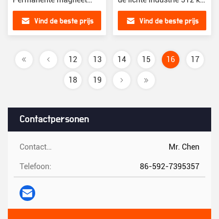
VSD schroef
Verplaatsing 5,0 m3/min
Vind de beste prijs
Vind de beste prijs
luchtcompressor
12
13
14
15
16
17
18
19
Contactpersonen
Contactpersonen:
Mr. Chen
Telefoon:
86-592-7395357