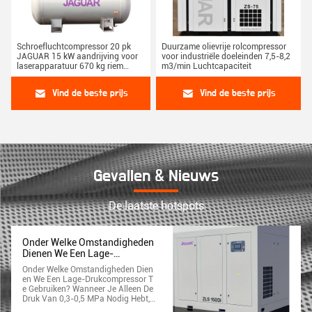
Schroefluchtcompressor 20 pk
Duurzame olievrije rolcompressor
JAGUAR 15 kW aandrijving voor
voor industriële doeleinden 7,5-8,2
laserapparatuur 670 kg riem
m3/min Luchtcapaciteit
aangedreven schroef
Vind de beste prijs
Vind de beste prijs
Gevallen & Nieuws
De laatste hotspots
Onder Welke Omstandigheden
Dienen We Een Lage-
Drukcompressor Te
Onder Welke Omstandigheden Dien
Gebruiken?
En We Een Lage-Drukcompressor T
E Gebruiken? Wanneer Je Alleen De
Druk Van 0,3-0,5 MPa Nodig Hebt,
Als Je De Gewone 0,7 MPa Machine