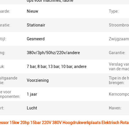
ops voor machines, fabrie
arde:
Nieuw
Type:
ratie:
Stationair
Stroombro
ijl:
Gesmeerd
Zwijgzaam
ng:
380v/3ph/50hz/220v/andere
Garantie:
Verslag van
uk:
7 bar, 8 bar, 13 bar, 10 bar, andere
van de mac
uitgaande
Tipe in de 
Voorziening
ie:
brengen:
e voor
1 jaar
Kerncompo
mponenten:
rt:
Lucht
Haven:
ssor 15kw 20hp 15bar 220V 380V Hoogdrukwerkplaats Elektrisch Rotar