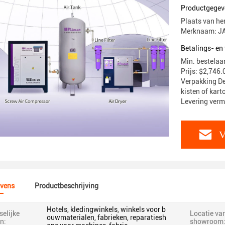
Mini Mach
Productgegev
Plaats van he
Merknaam: J
Betalings- e
Min. bestelaan
Prijs: $2,746.
Verpakking De
kisten of kart
Levering verm
V
vens
Productbeschrijving
Hotels, kledingwinkels, winkels voor b
elijke
Locatie va
ouwmaterialen, fabrieken, reparatiesh
n:
showroom