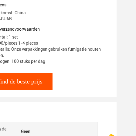
ines Industrieel schroeftype
ens
rkomst: China
AGUAR
n verzendvoorwaarden
tal: 1 set
00/pieces 1-4 pieces
tails: Onze verpakkingen gebruiken fumigatie houten
on.
ogen: 100 stuks per dag
ind de beste prijs
n de
Geen
: