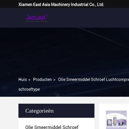
Xiamen East Asia Machinery Industrial Co., Ltd.
Huis
>
Producten
>
Olie Smeermiddel Schroef Luchtcompr
schroeftype
Categorieën
Olie Smeermiddel Schroef