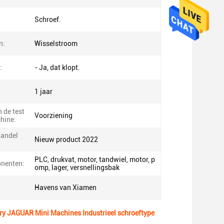
Schroef.
n:
Wisselstroom
:
- Ja, dat klopt.
1 jaar
 de test
Voorziening
hine:
handel
Nieuw product 2022
PLC, drukvat, motor, tandwiel, motor, p
nenten:
omp, lager, versnellingsbak
Havens van Xiamen
y JAGUAR Mini Machines Industrieel schroeftype