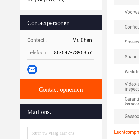
Voorwa
Contactpersonen
Configu
Contactpersonen:
Mr. Chen
Smeerst
Telefoon:
86-592-7395357
Spanni
Werkdr
Video-
Contact opnemen
inspect
Garanti
kernco
Mail ons.
Gassoo
Luchtcompre