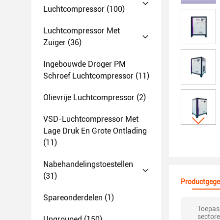
Luchtcompressor
(100)
Luchtcompressor Met
Zuiger
(36)
Ingebouwde Droger PM
Schroef Luchtcompressor
(11)
Olievrije Luchtcompressor
(2)
VSD-Luchtcompressor Met
Lage Druk En Grote Ontlading
(11)
Nabehandelingstoestellen
(31)
Productgege
Spareonderdelen
(1)
Toepass
sectore
Ungrouped
(150)