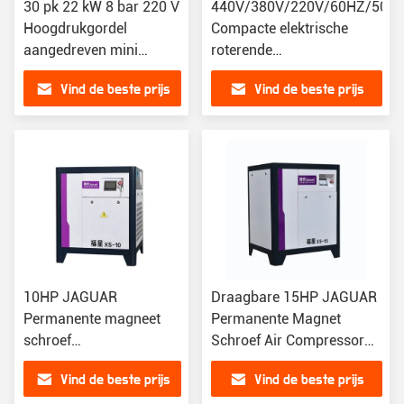
30 pk 22 kW 8 bar 220 V
440V/380V/220V/60HZ/50H
Hoogdrukgordel
Compacte elektrische
aangedreven mini
roterende
industriële schroeftype
schroefcompressor met
Vind de beste prijs
Vind de beste prijs
luchtcompressor voor
smeerstijl
werkplaats
10HP JAGUAR
Draagbare 15HP JAGUAR
Permanente magneet
Permanente Magnet
schroef
Schroef Air Compressor
luchtcompressor
Hoog precision en veilig
Vind de beste prijs
Vind de beste prijs
Draagbaar en