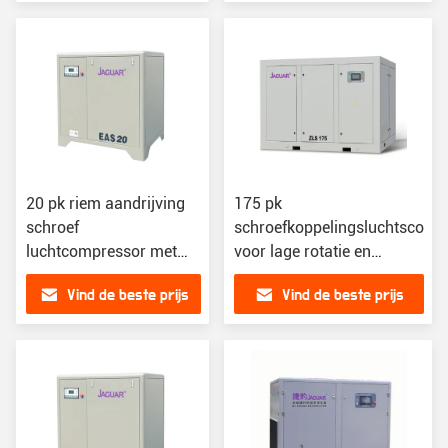
1,1m3/min
Luchtcapaciteit
20 pk riem aandrijving
175 pk
schroef
schroefkoppelingsluchtscomp
luchtcompressor met
voor lage rotatie en
gemakkelijke
stationaire configuratie
Vind de beste prijs
Vind de beste prijs
aanpassing en online
ondersteuning