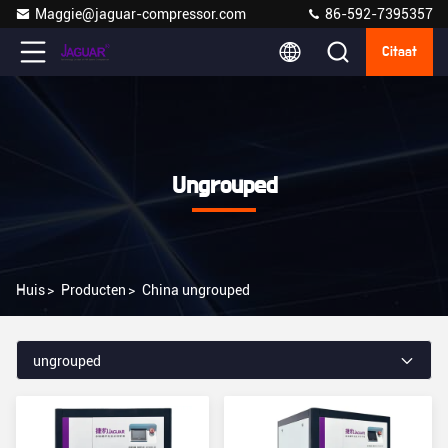
Maggie@jaguar-compressor.com
86-592-7395357
Citaat
Ungrouped
Huis
>
Producten
>
China ungrouped
ungrouped