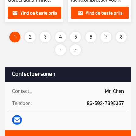
Kracht Vaste metalen
energiebesparende
Vind de beste prijs
Vind de beste prijs
schroefluchtcompressoren
stationary
1
2
3
4
5
6
7
8
Contactpersonen
Contactpersonen:
Mr. Chen
Telefoon:
86-592-7395357