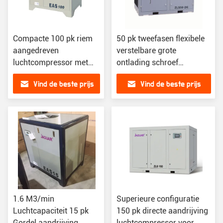
Compacte 100 pk riem
50 pk tweefasen flexibele
aangedreven
verstelbare grote
luchtcompressor met
ontlading schroef
lager stroomverbruik en
luchtcompressoren
Vind de beste prijs
Vind de beste prijs
kosten
1.6 M3/min
Superieure configuratie
Luchtcapaciteit 15 pk
150 pk directe aandrijving
Gordel aandrijving
luchtcompressor voor