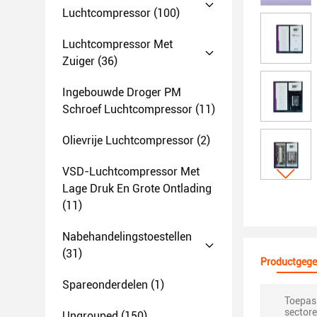
Luchtcompressor
(100)
Luchtcompressor Met
Zuiger
(36)
Ingebouwde Droger PM
Schroef Luchtcompressor
(11)
Olievrije Luchtcompressor
(2)
VSD-Luchtcompressor Met
Lage Druk En Grote Ontlading
(11)
Nabehandelingstoestellen
(31)
Productgege
Spareonderdelen
(1)
Toepass
sectore
Ungrouped
(150)