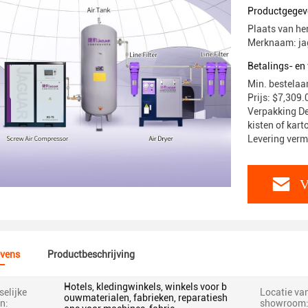
Productgegev
Plaats van he
Merknaam: ja
Betalings- e
Min. bestelaan
Prijs: $7,309.
Verpakking De
kisten of kart
Levering verm
V
vens
Productbeschrijving
Hotels, kledingwinkels, winkels voor b
elijke
Locatie va
ouwmaterialen, fabrieken, reparatiesh
n:
showroom