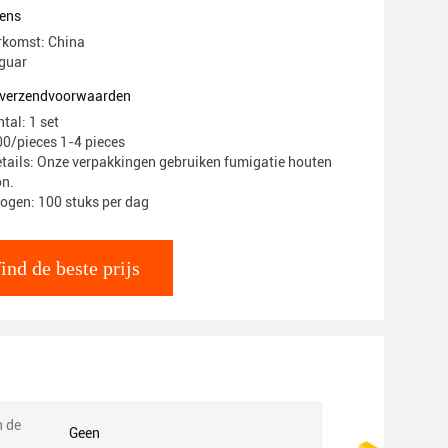
ens
rkomst: China
guar
n verzendvoorwaarden
tal: 1 set
00/pieces 1-4 pieces
tails: Onze verpakkingen gebruiken fumigatie houten
on.
ogen: 100 stuks per dag
ind de beste prijs
n de
Geen
: