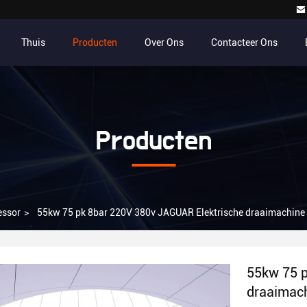
Thuis
Producten
Over Ons
Contacteer Ons
Producten
essor
>
55kw 75 pk 8bar 220V 380v JAGUAR Elektrische draaimachine i
55kw 75 p
draaimach