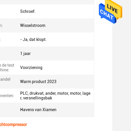
Schroef.
n:
Wisselstroom
:
- Ja, dat klopt.
1 jaar
 de test
Voorziening
hine:
handel
Warm product 2023
PLC, drukvat, ander, motor, motor, lage
nenten:
r, versnellingsbak
Havens van Xiamen
uchtcompressor