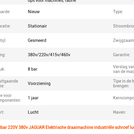
ops voor machines, fabrie
arde:
Nieuw
Type:
ratie:
Stationair
Stroombro
ijl:
Gesmeerd
Zwijgzaam
ng:
380v/220v/415v/460v
Garantie:
Verslag van
uk:
8 bar
van de mac
uitgaande
Tipe in de 
Voorziening
ie:
brengen:
e voor
1 jaar
Kerncompo
mponenten:
rt:
Lucht
Haven:
bar 220V 380v JAGUAR Elektrische draaimachine industriële schroef l