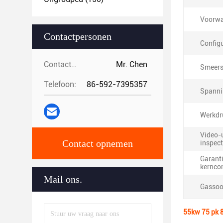
Voorwa
Contactpersonen
Configu
Contactpersonen:
Mr. Chen
Smeerst
Telefoon:
86-592-7395357
Spanni
Werkdr
Video-
Contact opnemen
inspect
Garanti
kernco
Mail ons.
Gassoo
55kw 75 pk 8