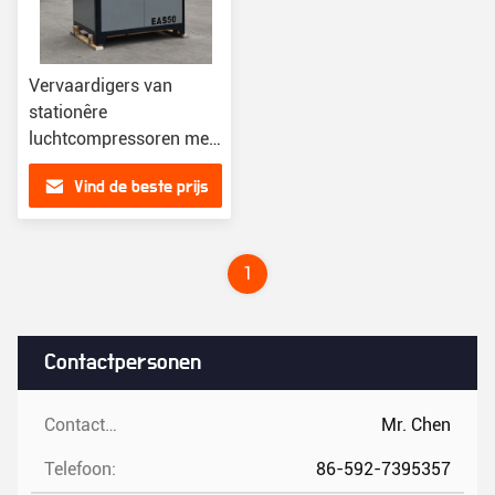
Vervaardigers van
stationêre
luchtcompressoren met
een capaciteit van 6,1
Vind de beste prijs
m3/min
1
Contactpersonen
Contactpersonen:
Mr. Chen
Telefoon:
86-592-7395357