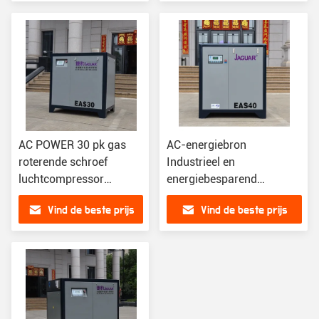
AC POWER 30 pk gas
AC-energiebron
roterende schroef
Industrieel en
luchtcompressor
energiebesparend
gesmeerd voor een
gesmeerd roterend
Vind de beste prijs
Vind de beste prijs
soepele werking
schroeftype
luchtcompressoren