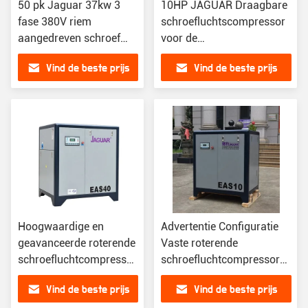
50 pk Jaguar 37kw 3
10HP JAGUAR Draagbare
fase 380V riem
schroefluchtscompressor
aangedreven schroef
voor de
luchtcompressor voor
automobielindustrie
Vind de beste prijs
Vind de beste prijs
verfproductie
Hoogwaardige en
Advertentie Configuratie
geavanceerde roterende
Vaste roterende
schroefluchtcompressoren
schroefluchtcompressor
voor houtbewerking
voor zandblazen
Vind de beste prijs
Vind de beste prijs