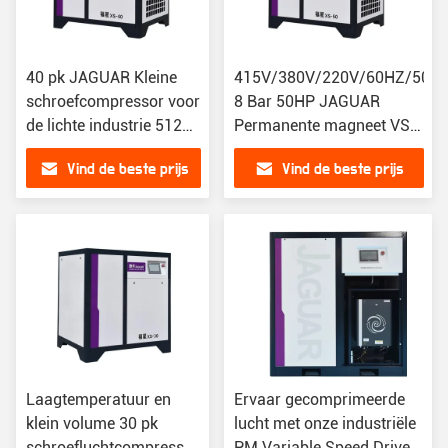
40 pk JAGUAR Kleine
415V/380V/220V/60HZ/50H
schroefcompressor voor
8 Bar 50HP JAGUAR
de lichte industrie 512
Permanente magneet VSD
kg Verplaatsing 5,0
schroef luchtcompressor
Vind de beste prijs
Vind de beste prijs
m3/min
Laagtemperatuur en
Ervaar gecomprimeerde
klein volume 30 pk
lucht met onze industriële
schroefluchtcompressor
PM Variable Speed Drive