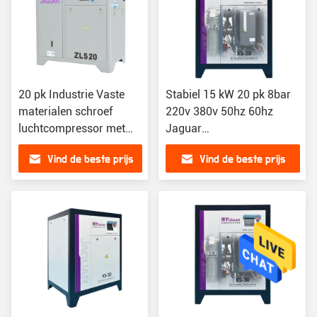
20 pk Industrie Vaste
Stabiel 15 kW 20 pk 8bar
materialen schroef
220v 380v 50hz 60hz
luchtcompressor met
Jaguar
stationaire configuratie
schroefluchtcompressor
Vind de beste prijs
Vind de beste prijs
voor industrieel gebruik