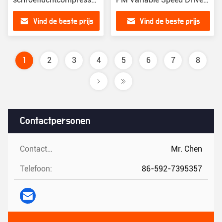
voor een luchtcapaciteit
Schroefcompressor
Vind de beste prijs
Vind de beste prijs
van 3,8 m3/min
1
2
3
4
5
6
7
8
Contactpersonen
Contactpersonen:
Mr. Chen
Telefoon:
86-592-7395357