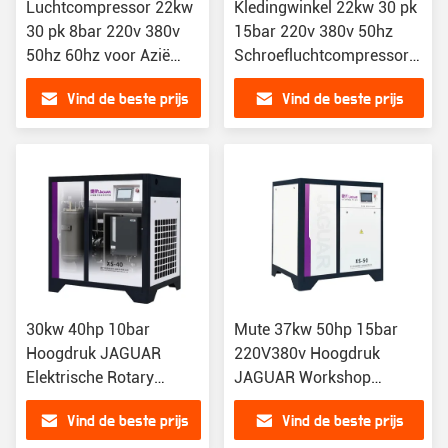
Luchtcompressor 22kw
Kledingwinkel 22kw 30 pk
30 pk 8bar 220v 380v
15bar 220v 380v 50hz
50hz 60hz voor Azië
Schroefluchtcompressor
Afrika Amerika
met en prestaties
Vind de beste prijs
Vind de beste prijs
Industrieel
30kw 40hp 10bar
Mute 37kw 50hp 15bar
Hoogdruk JAGUAR
220V380v Hoogdruk
Elektrische Rotary
JAGUAR Workshop
MiniMachines
Industrieel schroeftype
Vind de beste prijs
Vind de beste prijs
Industrieel schroeftype
luchtcompressor