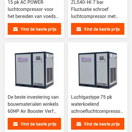
15 pk AC POWER
ZLS40-HI 7 bar
luchtcompressor voor
Fluctuatie schroef
het bereiden van voedsel
luchtcompressor met
in kleine en middelgrote
online ondersteuning na
Vind de beste prijs
Vind de beste prijs
restaurants
service
De beste investering van
Luchtgastype 75 pk
bouwmaterialen winkels
waterkoelend
60HP Air Booster Verf
schroefluchtcompressor
schroef luchtcompressor
met 7 bar Druk
Vind de beste prijs
Vind de beste prijs