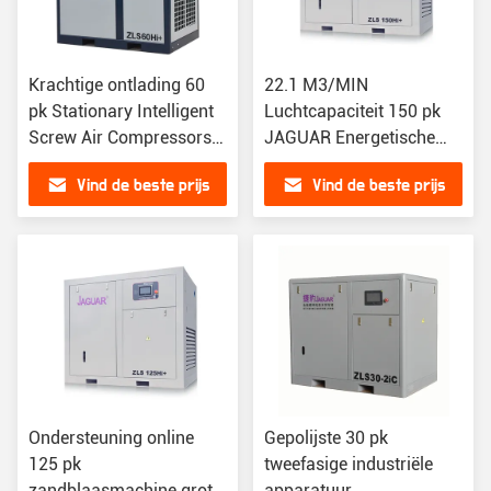
Krachtige ontlading 60
22.1 M3/MIN
pk Stationary Intelligent
Luchtcapaciteit 150 pk
Screw Air Compressors
JAGUAR Energetische
voor configuratie
uitlaat schroef
Vind de beste prijs
Vind de beste prijs
luchtcompressor
Krachtig
Ondersteuning online
Gepolijste 30 pk
125 pk
tweefasige industriële
zandblaasmachine grote
apparatuur