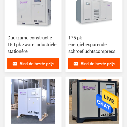
Duurzame constructie
175 pk
150 pk zware industriële
energiebesparende
stationêre
schroefluchtscompressor
schroefluchtcompressor
De ultieme oplossing
Vind de beste prijs
Vind de beste prijs
voor energiewinning