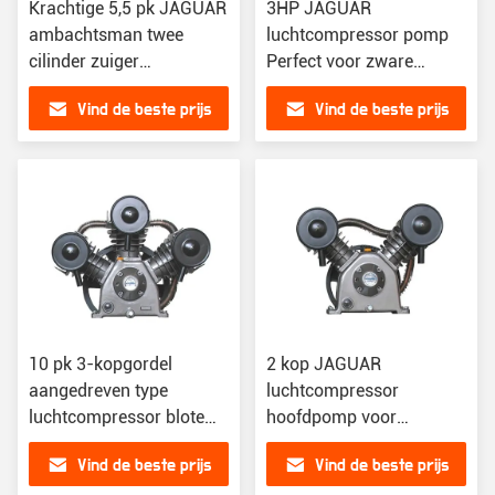
Krachtige 5,5 pk JAGUAR
3HP JAGUAR
ambachtsman twee
luchtcompressor pomp
cilinder zuiger
Perfect voor zware
luchtcompressor met 8
toepassingen
Vind de beste prijs
Vind de beste prijs
bar druk
10 pk 3-kopgordel
2 kop JAGUAR
aangedreven type
luchtcompressor
luchtcompressor blote
hoofdpomp voor
pomp voor industriële
industrieel ontwerp
Vind de beste prijs
Vind de beste prijs
toepassingen
luchtverplaatsing