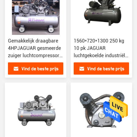
Gemakkelijk draagbare
1560*720*1300 250 kg
4HPJAGUAR gesmeerde
10 pk JAGUAR
zuiger luchtcompressor
luchtgekoelde industriële
voor eenvoudig
stille
Vind de beste prijs
Vind de beste prijs
onderhoud
zuigerluchtcompressor