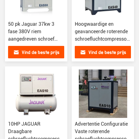
50 pk Jaguar 37kw 3
Hoogwaardige en
fase 380V riem
geavanceerde roterende
aangedreven schroef
schroefluchtcompressoren
luchtcompressor voor
voor houtbewerking
Vind de beste prijs
Vind de beste prijs
verfproductie
10HP JAGUAR
Advertentie Configuratie
Draagbare
Vaste roterende
schroefluchtscompressor
schroefluchtcompressor