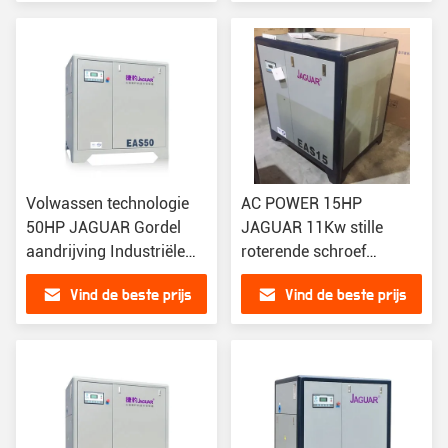
0,52m3/min
Volwassen technologie
AC POWER 15HP
50HP JAGUAR Gordel
JAGUAR 11Kw stille
aandrijving Industriële
roterende schroef
gesmeerde schroef
luchtcompressor voor
Vind de beste prijs
Vind de beste prijs
luchtcompressor
plastic riem aandrijving