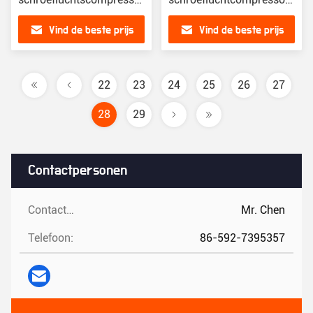
voor de
voor zandblazen
Vind de beste prijs
Vind de beste prijs
automobielindustrie
22
23
24
25
26
27
28
29
Contactpersonen
Contactpersonen:
Mr. Chen
Telefoon:
86-592-7395357