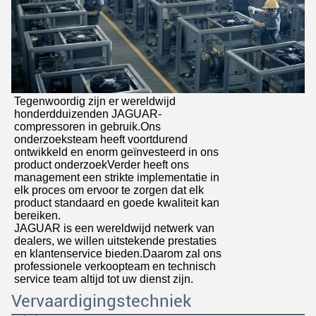
Tegenwoordig zijn er wereldwijd
honderdduizenden JAGUAR-
compressoren in gebruik.Ons
Laat een bericht achter
onderzoeksteam heeft voortdurend
ontwikkeld en enorm geïnvesteerd in ons
We bellen je snel terug!
product onderzoekVerder heeft ons
management een strikte implementatie in
elk proces om ervoor te zorgen dat elk
product standaard en goede kwaliteit kan
bereiken.
JAGUAR is een wereldwijd netwerk van
dealers, we willen uitstekende prestaties
en klantenservice bieden.Daarom zal ons
professionele verkoopteam en technisch
service team altijd tot uw dienst zijn.
Vervaardigingstechniek