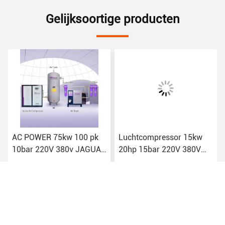
Gelijksoortige producten
AC POWER 75kw 100 pk
Luchtcompressor 15kw
10bar 220V 380v JAGUAR
20hp 15bar 220V 380V
Industrieel schroeftype
Hoogdrukwerkplaats
luchtcompressor
Elektrisch Rotary JAGUAR
Mini Machines Industrieel
Vind de beste prijs
Vind de beste prijs
schroeftype