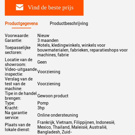
Vind de beste prijs
Productgegevens
Productbeschrijving
Voorwaarde:
Nieuw
Garantie:
3 maanden
Hotels, kledingwinkels, winkels voor
Toepasselijke
bouwmaterialen, fabrieken, reparatieshops voor
sectoren:
machines, fabrie
Locatie van de
Geen
showroom:
Video-uitgaande
Voorziening
inspectie:
Verslag van de
test van de
Voorziening
machine:
Tipe in de handel
Gewoon product
brengen:
Type:
Pomp
Kracht:
3hp
Na garantie
Online ondersteuning
service:
Frankrijk, Vietnam, Filippijnen, Indonesië,
Plaats van de
Mexico, Thailand, Maleisië, Australië,
lokale dienst:
Bangladesh, Zuid-