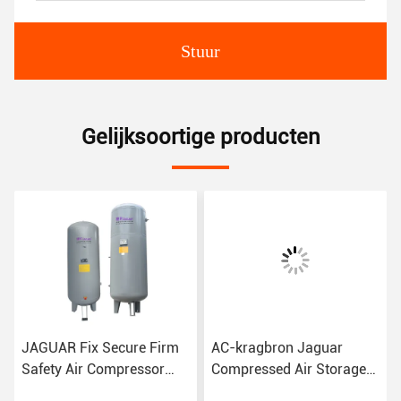
Stuur
Gelijksoortige producten
JAGUAR Fix Secure Firm
AC-kragbron Jaguar
V
Safety Air Compressor
Compressed Air Storage
l
Tank Receiver met 1M3
Tank Receiver voor 8 bar