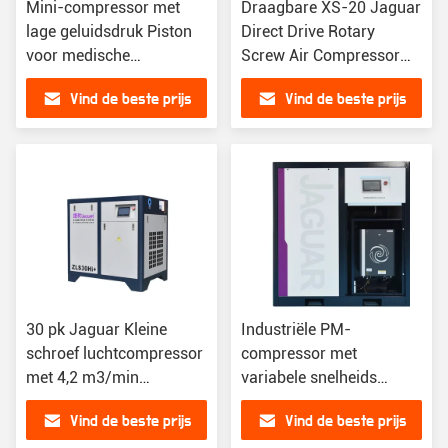
Mini-compressor met
Draagbare XS-20 Jaguar
lage geluidsdruk Piston
Direct Drive Rotary
voor medische
Screw Air Compressor
zuurstofgenerator
130 L/min
Vind de beste prijs
Vind de beste prijs
Gastype Air
Luchtcapaciteit
30 pk Jaguar Kleine
Industriële PM-
schroef luchtcompressor
compressor met
met 4,2 m3/min
variabele snelheids
Luchtcapaciteit en 8 bar
aandrijving Schroef met
Vind de beste prijs
Vind de beste prijs
Druk
380v/3ph/50hz