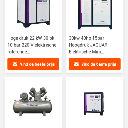
Hoge druk 22 kW 30 pk
30kw 40hp 15bar
10 bar 220 V elektrische
Hoogdruk JAGUAR
roterende
Elektrische Mini
luchtcompressor voor
Industriële Schroef Air
Vind de beste prijs
Vind de beste prijs
industriële werkplaatsen
Compressor