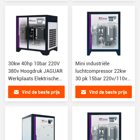
capaciteit
30kw 40hp 10bar 220V
Mini industriële
380v Hoogdruk JAGUAR
luchtcompressor 22kw
Werkplaats Elektrische
30 pk 15bar 220v/110v
Rotary MiniMachines
Mute voor Afrika Azië
Vind de beste prijs
Vind de beste prijs
Industrieel schroeftype
Amerika
luchtcompressor