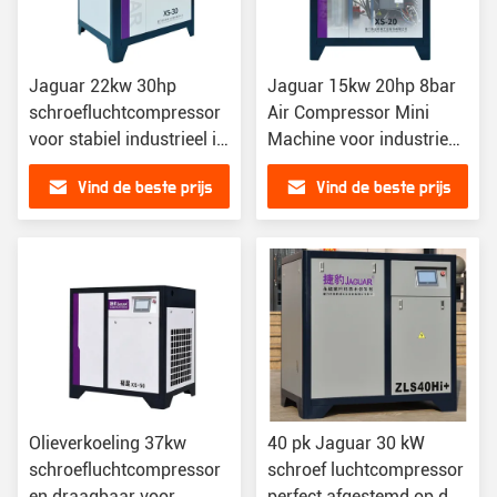
Jaguar 22kw 30hp
Jaguar 15kw 20hp 8bar
schroefluchtcompressor
Air Compressor Mini
voor stabiel industrieel in
Machine voor industrieel
Azië Afrika en Amerika
gebruik in Azië en Afrika
Vind de beste prijs
Vind de beste prijs
Olieverkoeling 37kw
40 pk Jaguar 30 kW
schroefluchtcompressor
schroef luchtcompressor
en draagbaar voor
perfect afgestemd op de