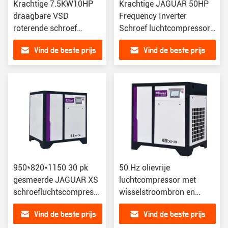
Krachtige 7.5KW10HP
Krachtige JAGUAR 50HP
draagbare VSD
Frequency Inverter
roterende schroef
Schroef luchtcompressor
luchtcompressor voor
met 6,3 m3/min
Vind de beste prijs
Vind de beste prijs
verschillende
Luchtcapaciteit
toepassingen
950*820*1150 30 pk
50 Hz olievrije
gesmeerde JAGUAR XS
luchtcompressor met
schroefluchtscompressor
wisselstroombron en
voor industriële
geluidsreductietechnologie
Vind de beste prijs
Vind de beste prijs
productie