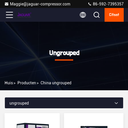
Maggie@jaguar-compressor.com
86-592-7395357
Citaat
Ungrouped
Huis
>
Producten
>
China ungrouped
ungrouped