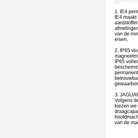
1. IE4 pe
IE4 maakt
aardstoffe
afmetingen
van de mot
eisen.
2. IP65 vl
magneetmo
IP65 volle
beschermt 
permanent
betrouwba
gewaarbor
3. JAGUAR
Volgens d
kiezen we
draagcapac
hoofdmachi
van de mac