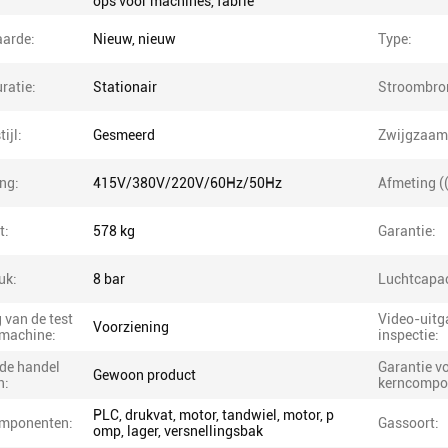
ops voor machines, fabrie
arde:
Nieuw, nieuw
Type:
ratie:
Stationair
Stroombro
ijl:
Gesmeerd
Zwijgzaam
ng:
415V/380V/220V/60Hz/50Hz
Afmeting (
t:
578 kg
Garantie:
uk:
8 bar
Luchtcapac
 van de test
Video-uit
Voorziening
 machine:
inspectie:
 de handel
Garantie v
Gewoon product
n:
kerncompo
PLC, drukvat, motor, tandwiel, motor, p
mponenten:
Gassoort:
omp, lager, versnellingsbak