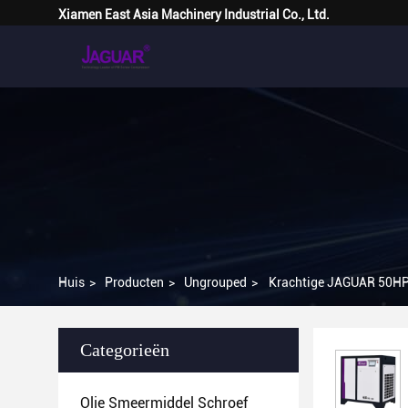
Xiamen East Asia Machinery Industrial Co., Ltd.
Huis
>
Producten
>
Ungrouped
>
Krachtige JAGUAR 50HP 
Categorieën
Olie Smeermiddel Schroef