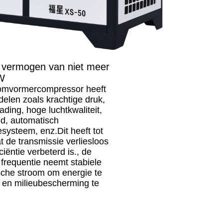
 vermogen van niet meer
W
omvormercompressor heeft
delen zoals krachtige druk,
ading, hoge luchtkwaliteit,
id, automatisch
esysteem, enz.Dit heeft tot
t de transmissie verliesloos
ciëntie verbeterd is., de
 frequentie neemt stabiele
sche stroom om energie te
 en milieubescherming te