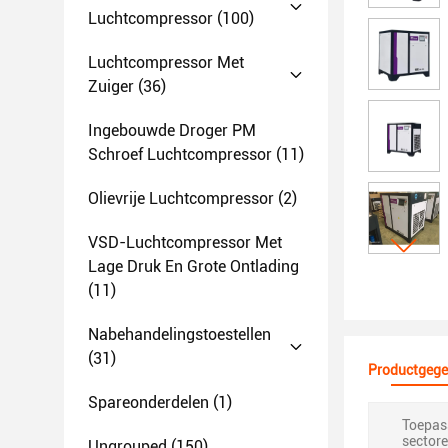
Luchtcompressor
(100)
Luchtcompressor Met
Zuiger
(36)
Ingebouwde Droger PM
Schroef Luchtcompressor
(11)
Olievrije Luchtcompressor
(2)
VSD-Luchtcompressor Met
Lage Druk En Grote Ontlading
(11)
Nabehandelingstoestellen
(31)
Productgege
Spareonderdelen
(1)
Toepass
sectore
Ungrouped
(150)