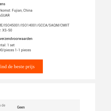
citeit
ens
rkomst: Fujian, China
AGUAR
E/ISO45001/ISO14001/GCCA/SAQM/CMIIT
: XS-50
n verzendvoorwaarden
tal: 1 set
00/pieces 1-1 pieces
ind de beste prijs
n de
Geen
: