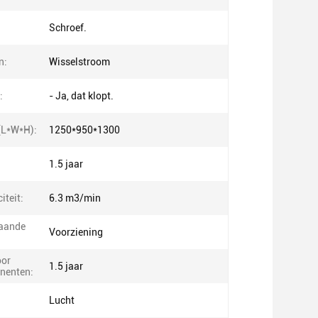
Schroef.
n:
Wisselstroom
:
- Ja, dat klopt.
(L*W*H):
1250*950*1300
1.5 jaar
iteit:
6.3 m3/min
gaande
Voorziening
oor
1.5 jaar
nenten:
Lucht