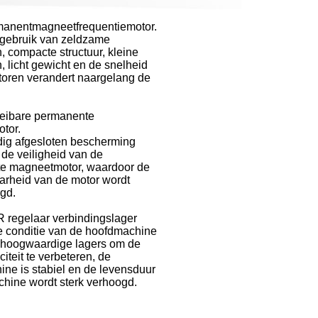
rmanentmagneetfrequentiemotor.
 gebruik van zeldzame
n, compacte structuur, kleine
, licht gewicht en de snelheid
oren verandert naargelang de
oeibare permanente
tor.
dig afgesloten bescherming
de veiligheid van de
e magneetmotor, waardoor de
arheid van de motor wordt
gd.
 regelaar verbindingslager
e conditie van de hoofdmachine
 hoogwaardige lagers om de
iteit te verbeteren, de
ne is stabiel en de levensduur
hine wordt sterk verhoogd.