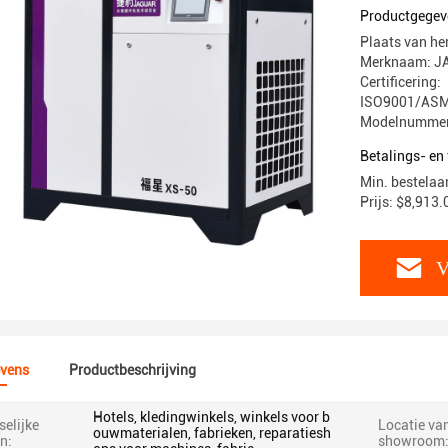
Luchtcapa
Productgegev
Plaats van he
Merknaam: J
Certificering:
ISO9001/ASM
Modelnummer
Betalings- e
Min. bestelaan
Prijs: $8,913.
V
vens
Productbeschrijving
Hotels, kledingwinkels, winkels voor b
elijke
Locatie va
ouwmaterialen, fabrieken, reparatiesh
n:
showroom