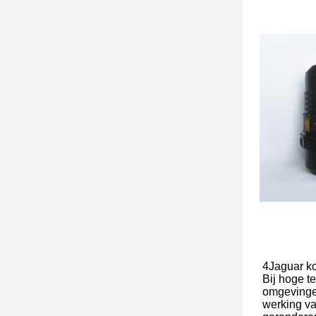
4Jaguar ko
Bij hoge t
omgevinge
werking v