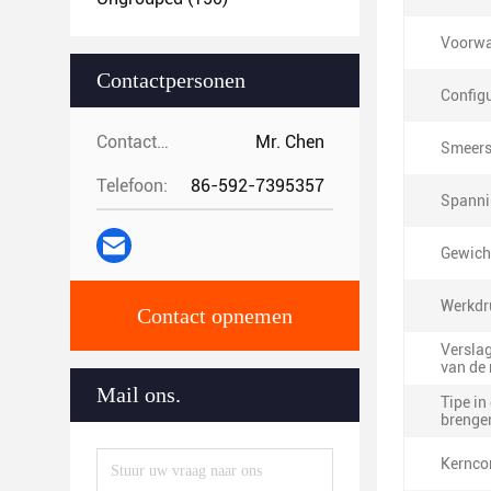
Voorwa
Contactpersonen
Configu
Contactpersonen:
Mr. Chen
Smeerst
Telefoon:
86-592-7395357
Spanni
Gewich
Werkdr
Contact opnemen
Verslag
van de
Mail ons.
Tipe in
brenge
Kernco