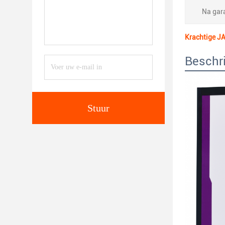
Na gara
Krachtige J
Beschri
Stuur