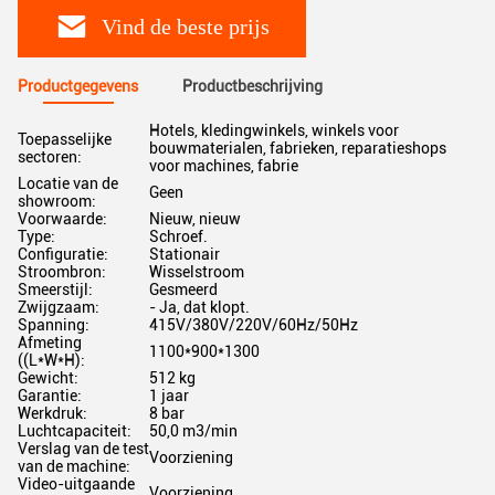
Vind de beste prijs
Productgegevens
Productbeschrijving
Hotels, kledingwinkels, winkels voor
Toepasselijke
bouwmaterialen, fabrieken, reparatieshops
sectoren:
voor machines, fabrie
Locatie van de
Geen
showroom:
Voorwaarde:
Nieuw, nieuw
Type:
Schroef.
Configuratie:
Stationair
Stroombron:
Wisselstroom
Smeerstijl:
Gesmeerd
Zwijgzaam:
- Ja, dat klopt.
Spanning:
415V/380V/220V/60Hz/50Hz
Afmeting
1100*900*1300
((L*W*H):
Gewicht:
512 kg
Garantie:
1 jaar
Werkdruk:
8 bar
Luchtcapaciteit:
50,0 m3/min
Verslag van de test
Voorziening
van de machine:
Video-uitgaande
Voorziening