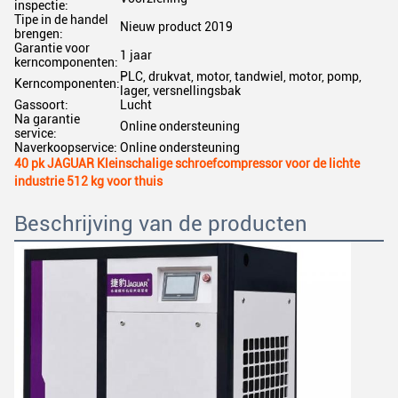
inspectie:
Tipe in de handel
Nieuw product 2019
brengen:
Garantie voor
1 jaar
kerncomponenten:
PLC, drukvat, motor, tandwiel, motor, pomp,
Kerncomponenten:
lager, versnellingsbak
Gassoort:
Lucht
Na garantie
Online ondersteuning
service:
Naverkoopservice:
Online ondersteuning
40 pk JAGUAR Kleinschalige schroefcompressor voor de lichte
industrie 512 kg voor thuis
Beschrijving van de producten