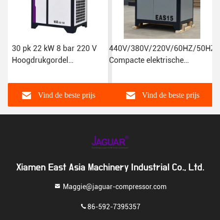
440V/380V/220V/60HZ/50HZ
10HP JAGUAR
Compacte elektrische
Permanente magneet
roterende schroefcompressor
schroef luchtcompressor
met smeerstijl
Draagbaar en 1,1m3/min
Luchtcapaciteit
Vind de beste prijs
Vind de beste prijs
Xiamen East Asia Machinery Industrial Co., Ltd.
Maggie@jaguar-compressor.com
86-592-7395357