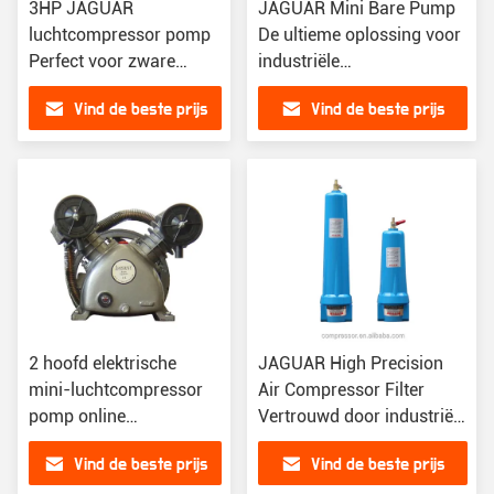
3HP JAGUAR
JAGUAR Mini Bare Pump
luchtcompressor pomp
De ultieme oplossing voor
Perfect voor zware
industriële
toepassingen
luchtcompressoren
Vind de beste prijs
Vind de beste prijs
2 hoofd elektrische
JAGUAR High Precision
mini-luchtcompressor
Air Compressor Filter
pomp online
Vertrouwd door industriële
ondersteuning na
kopers over de hele wereld
Vind de beste prijs
Vind de beste prijs
service voor producten