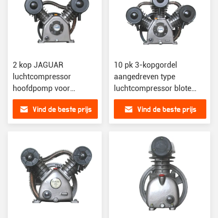
2 kop JAGUAR
10 pk 3-kopgordel
luchtcompressor
aangedreven type
hoofdpomp voor
luchtcompressor blote
industrieel ontwerp
pomp voor industriële
Vind de beste prijs
Vind de beste prijs
luchtverplaatsing
toepassingen
0,52m3/min