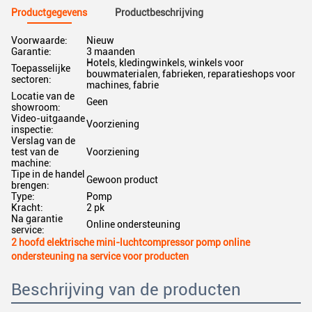
Productgegevens
Productbeschrijving
Voorwaarde:
Nieuw
Garantie:
3 maanden
Hotels, kledingwinkels, winkels voor
Toepasselijke
bouwmaterialen, fabrieken, reparatieshops voor
sectoren:
machines, fabrie
Locatie van de
Geen
showroom:
Video-uitgaande
Voorziening
inspectie:
Verslag van de
test van de
Voorziening
machine:
Tipe in de handel
Gewoon product
brengen:
Type:
Pomp
Kracht:
2 pk
Na garantie
Online ondersteuning
service:
2 hoofd elektrische mini-luchtcompressor pomp online
ondersteuning na service voor producten
Beschrijving van de producten