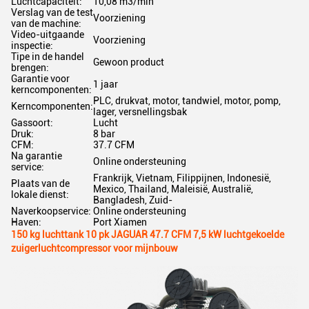
Luchtcapaciteit:
10,08 m3/min
Verslag van de test
Voorziening
van de machine:
Video-uitgaande
Voorziening
inspectie:
Tipe in de handel
Gewoon product
brengen:
Garantie voor
1 jaar
kerncomponenten:
PLC, drukvat, motor, tandwiel, motor, pomp,
Kerncomponenten:
lager, versnellingsbak
Gassoort:
Lucht
Druk:
8 bar
CFM:
37.7 CFM
Na garantie
Online ondersteuning
service:
Frankrijk, Vietnam, Filippijnen, Indonesië,
Plaats van de
Mexico, Thailand, Maleisië, Australië,
lokale dienst:
Bangladesh, Zuid-
Naverkoopservice:
Online ondersteuning
Haven:
Port Xiamen
150 kg luchttank 10 pk JAGUAR 47.7 CFM 7,5 kW luchtgekoelde
zuigerluchtcompressor voor mijnbouw