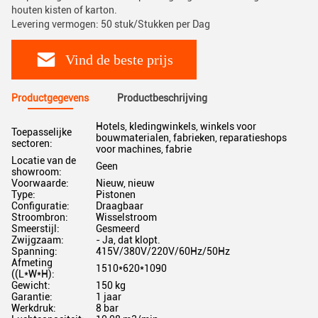
houten kisten of karton.
Levering vermogen: 50 stuk/Stukken per Dag
Vind de beste prijs
Productgegevens
Productbeschrijving
Hotels, kledingwinkels, winkels voor
Toepasselijke
bouwmaterialen, fabrieken, reparatieshops
sectoren:
voor machines, fabrie
Locatie van de
Geen
showroom:
Voorwaarde:
Nieuw, nieuw
Type:
Pistonen
Configuratie:
Draagbaar
Stroombron:
Wisselstroom
Smeerstijl:
Gesmeerd
Zwijgzaam:
- Ja, dat klopt.
Spanning:
415V/380V/220V/60Hz/50Hz
Afmeting
1510*620*1090
((L*W*H):
Gewicht:
150 kg
Garantie:
1 jaar
Werkdruk:
8 bar