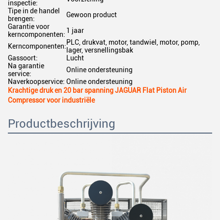
inspectie:
Tipe in de handel
Gewoon product
brengen:
Garantie voor
1 jaar
kerncomponenten:
PLC, drukvat, motor, tandwiel, motor, pomp,
Kerncomponenten:
lager, versnellingsbak
Gassoort:
Lucht
Na garantie
Online ondersteuning
service:
Naverkoopservice:
Online ondersteuning
Krachtige druk en 20 bar spanning JAGUAR Flat Piston Air
Compressor voor industriële
Productbeschrijving