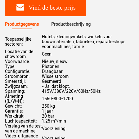
Vind de beste prijs
Productgegevens
Productbeschrijving
Hotels, kledingwinkels, winkels voor
Toepasselijke
bouwmaterialen, fabrieken, reparatieshops
sectoren:
voor machines, fabrie
Locatie van de
Geen
showroom:
Voorwaarde:
Nieuw, nieuw
Type:
Pistonen
Configuratie:
Draagbaar
Stroombron:
Wisselstroom
Smeerstijl:
Gesmeerd
Zwijgzaam:
- Ja, dat klopt.
Spanning:
415V/380V/220V/60Hz/50Hz
Afmeting
1650*800*1200
((L*W*H):
Gewicht:
250 kg
Garantie:
1 jaar
Werkdruk:
20 bar
Luchtcapaciteit:
1,25 m³/min
Verslag van de test
Voorziening
van de machine:
Video-uitgaande
Voorziening