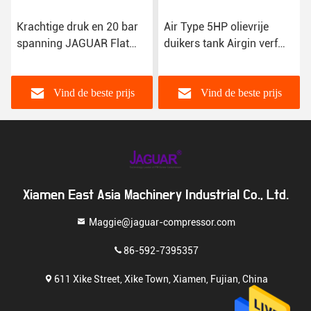
Krachtige druk en 20 bar
Air Type 5HP olievrije
spanning JAGUAR Flat
duikers tank Airgin verf
Piston Air Compressor
productie
voor industriële
luchtcompressor met 7
bar
Vind de beste prijs
Vind de beste prijs
Xiamen East Asia Machinery Industrial Co., Ltd.
Maggie@jaguar-compressor.com
86-592-7395357
611 Xike Street, Xike Town, Xiamen, Fujian, China