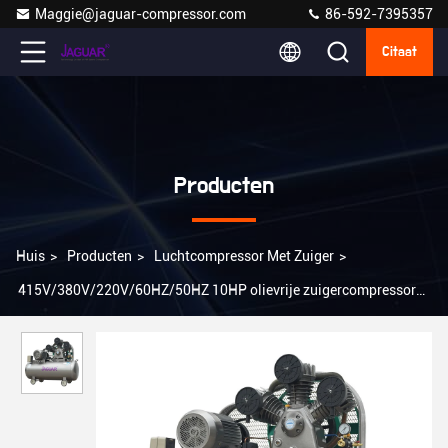
Maggie@jaguar-compressor.com
86-592-7395357
Citaat
Producten
Huis
>
Producten
>
Luchtcompressor Met Zuiger
>
415V/380V/220V/60HZ/50HZ 10HP olievrije zuigercompressor
voor de voedingsmiddelen- en drankenindustrie