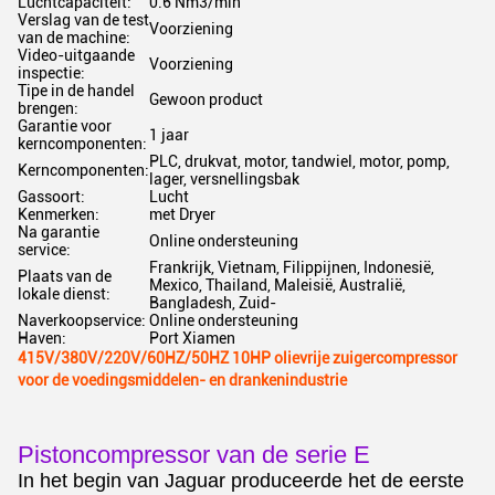
Luchtcapaciteit:
0.6 Nm3/min
Verslag van de test
Voorziening
van de machine:
Video-uitgaande
Voorziening
inspectie:
Tipe in de handel
Gewoon product
brengen:
Garantie voor
1 jaar
kerncomponenten:
PLC, drukvat, motor, tandwiel, motor, pomp,
Kerncomponenten:
lager, versnellingsbak
Gassoort:
Lucht
Kenmerken:
met Dryer
Na garantie
Online ondersteuning
service:
Frankrijk, Vietnam, Filippijnen, Indonesië,
Plaats van de
Mexico, Thailand, Maleisië, Australië,
lokale dienst:
Bangladesh, Zuid-
Naverkoopservice:
Online ondersteuning
Haven:
Port Xiamen
415V/380V/220V/60HZ/50HZ 10HP olievrije zuigercompressor
voor de voedingsmiddelen- en drankenindustrie
Pistoncompressor van de serie E
In het begin van Jaguar produceerde het de eerste