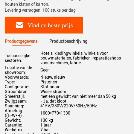
houten kisten of karton.
Levering vermogen: 100 stuks per dag
Vind de beste prijs
Productgegevens
Productbeschrijving
Hotels, kledingwinkels, winkels voor
Toepasselijke
bouwmaterialen, fabrieken, reparatieshops
sectoren:
voor machines, fabrie
Locatie van de
Geen
showroom:
Voorwaarde:
Nieuw, nieuw
Type:
Pistonen
Configuratie:
Stationair
Stroombron:
Wisselstroom
Smeerstijl:
met een gewicht van niet meer dan 50 kg
Zwijgzaam:
- Ja, dat klopt.
Spanning:
415V/380V/220V/60Hz/50Hz
Afmeting
1600*770*1330
((L*W*H):
Gewicht:
130 kg
Garantie:
1 jaar
Werkdruk:
7 bar