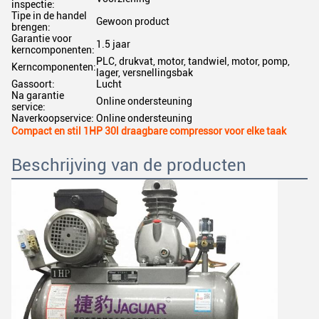
inspectie:
Tipe in de handel
Gewoon product
brengen:
Garantie voor
1.5 jaar
kerncomponenten:
PLC, drukvat, motor, tandwiel, motor, pomp,
Kerncomponenten:
lager, versnellingsbak
Gassoort:
Lucht
Na garantie
Online ondersteuning
service:
Naverkoopservice:
Online ondersteuning
Compact en stil 1HP 30l draagbare compressor voor elke taak
Beschrijving van de producten