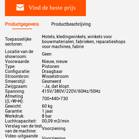
Vind de beste prijs
Productgegevens
Productbeschrijving
Hotels, kledingwinkels, winkels voor
Toepasselijke
bouwmaterialen, fabrieken, reparatieshops
sectoren:
voor machines, fabrie
Locatie van de
Geen
showroom:
Voorwaarde:
Nieuw, nieuw
Type:
Pistonen
Configuratie:
Draagbaar
Stroombron:
Wisselstroom
Smeerstijl:
Gesmeerd
Zwijgzaam:
- Ja, dat klopt.
Spanning:
415V/380V/220V/60Hz/50Hz
Afmeting
700*440*730
((L*W*H):
Gewicht:
60 kg
Garantie:
1 jaar
Werkdruk:
8 bar
Luchtcapaciteit:
00,09 m3/min
Verslag van de test
Voorziening
van de machine:
Video-uitgaande
Voorziening