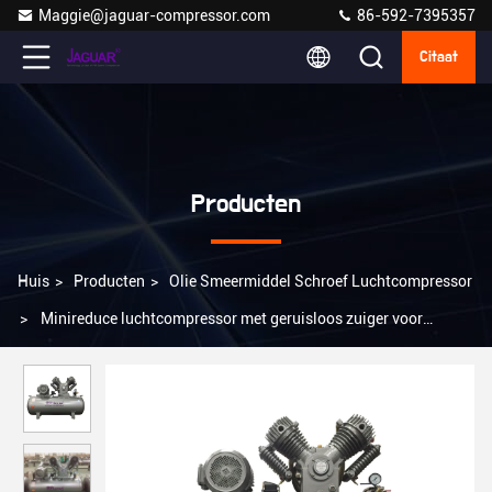
Maggie@jaguar-compressor.com
86-592-7395357
Citaat
Producten
Huis
>
Producten
>
Olie Smeermiddel Schroef Luchtcompressor
>
Minireduce luchtcompressor met geruisloos zuiger voor
draagbare medische zuurstofgenerator