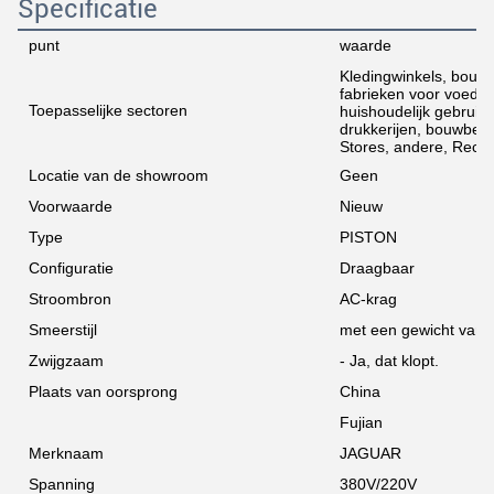
Specificatie
punt
waarde
Kledingwinkels, bouwm
fabrieken voor voedse
Toepasselijke sectoren
huishoudelijk gebruik,
drukkerijen, bouwbed
Stores, andere, Recla
Locatie van de showroom
Geen
Voorwaarde
Nieuw
Type
PISTON
Configuratie
Draagbaar
Stroombron
AC-krag
Smeerstijl
met een gewicht van 
Zwijgzaam
- Ja, dat klopt.
Plaats van oorsprong
China
Fujian
Merknaam
JAGUAR
Spanning
380V/220V