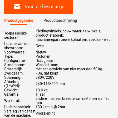
Vind de beste prijs
Productgegevens
Productbeschrijving
Kledingwinkels, bouwmateriaalwinkels,
Toepasselijke
productiefabriek,
sectoren:
machinereparatiewerkplaatsen, voedsel- en dr
Locatie van de
Geen
showroom:
Voorwaarde:
Nieuw
Type:
Pistonen
Configuratie:
Draagbaar
Stroombron:
Wisselstroom
Smeerstijl:
met een gewicht van niet meer dan 50 kg
Zwijgzaam:
- Ja, dat klopt.
Spanning:
380V/220V
Afmeting
240*113*200 mm
((L*W*H):
Gewicht:
10.4 kg
Garantie:
1 jaar
andere, met een breedte van niet meer dan 30
Werkdruk:
mm
Luchtcapaciteit:
130 L/min @ 2bar
Verslag van de test
Voorziening
van de machine: