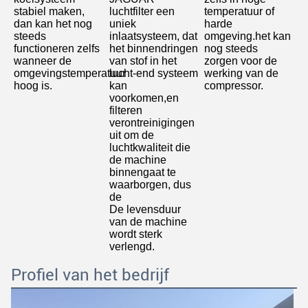
stabiel maken, 
luchtfilter een 
temperatuur of 
dan kan het nog 
uniek 
harde 
steeds 
inlaatsysteem, dat 
omgeving.het kan 
functioneren zelfs 
het binnendringen 
nog steeds 
wanneer de 
van stof in het 
zorgen voor de 
omgevingstemperatuur 
lucht-end systeem 
werking van de 
hoog is
.
kan 
compressor.
voorkomen,en 
filteren 
verontreinigingen 
uit om de 
luchtkwaliteit die 
de machine 
binnengaat te 
waarborgen, dus 
de
De levensduur 
van de machine 
wordt sterk 
verlengd.
Profiel van het bedrijf