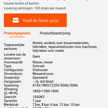
houten kisten of karton.
Levering vermogen: 100 stuks per maand
Vind de beste prijs
Productgegevens
Productbeschrijving
Hotels, winkels voor bouwmaterialen,
Toepasselijke
fabrieken, reparatieshuizen voor machines,
sectoren:
fabrieken voor voeds
Locatie van de
Geen
showroom:
Voorwaarde:
Nieuw, nieuw
Type:
Schroef.
Configuratie:
Stationair
Stroombron:
Wisselstroom
Smeerstijl:
Gesmeerd
Zwijgzaam:
- Ja, dat klopt.
Spanning:
415V/380V/220V/60Hz/50Hz
Afmeting
1850*1300*1600
((L*W*H):
Gewicht:
1650KG
Garantie:
1 jaar
Werkdruk:
7 bar, 8 bar, 6 bar, 12 bar, 10 bar