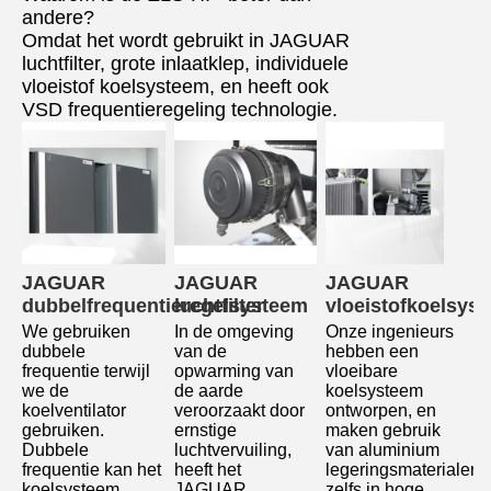
andere?
Omdat het wordt gebruikt in JAGUAR
luchtfilter, grote inlaatklep, individuele
vloeistof koelsysteem, en heeft ook
VSD frequentieregeling technologie.
JAGUAR 
JAGUAR 
JAGUAR 
dubbelfrequentieregelsysteem
luchtfilter
vloeistofkoelsys
We gebruiken 
In de omgeving 
Onze ingenieurs 
dubbele 
van de 
hebben een 
frequentie terwijl 
opwarming van 
vloeibare 
we de 
de aarde 
koelsysteem 
koelventilator 
veroorzaakt door 
ontworpen, en 
gebruiken.
ernstige 
maken gebruik 
Dubbele 
luchtvervuiling, 
van aluminium 
frequentie kan het 
heeft het 
legeringsmaterialen, 
koelsysteem 
JAGUAR 
zelfs in hoge 