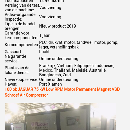
Luchtcapaciteit:
14.49 m3/nin
Verslag van de test
Voorziening
van de machine:
Video-uitgaande
Voorziening
inspectie:
Tipe in de handel
Nieuw product 2019
brengen:
Garantie voor
1 jaar
kerncomponenten:
PLC, drukvat, motor, tandwiel, motor, pomp,
Kerncomponenten:
lager, versnellingsbak
Gassoort:
Lucht
Na garantie
Online ondersteuning
service:
Frankrijk, Vietnam, Filippijnen, Indonesië,
Plaats van de
Mexico, Thailand, Maleisië, Australië,
lokale dienst:
Bangladesh, Zuid-
Naverkoopservice:
Online ondersteuning
Haven:
Port Xiamen
100 pk JAGUAR 75 kW Low RPM Motor Permanent Magnet VSD
Schroef Air Compressor