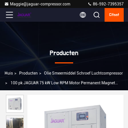
Maggie@jaguar-compressor.com
86-592-7395357
Citaat
Producten
Huis
>
Producten
>
Olie Smeermiddel Schroef Luchtcompressor
>
100 pk JAGUAR 75 kW Low RPM Motor Permanent Magnet
VSD Schroef Air Compressor