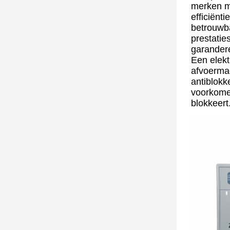
merken m
efficiënt
betrouwba
prestatie
garander
Een elekt
afvoermac
antiblokk
voorkome
blokkeert