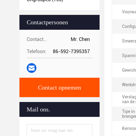
Voorwa
Contactpersonen
Configu
Contactpersonen:
Mr. Chen
Smeerst
Telefoon:
86-592-7395357
Spanni
Gewich
Werkdr
Contact opnemen
Verslag
van de
Mail ons.
Tipe in
brenge
Kernco