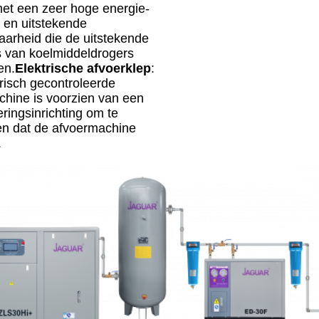
et een zeer hoge energie-
ie en uitstekende
arheid die de uitstekende
s van koelmiddeldrogers
en.
Elektrische afvoerklep
:
risch gecontroleerde
hine is voorzien van een
eringsinrichting om te
n dat de afvoermachine
.