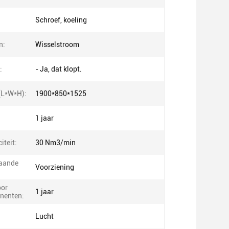
Schroef, koeling
n:
Wisselstroom
:
- Ja, dat klopt.
(L*W*H):
1900*850*1525
1 jaar
iteit:
30 Nm3/min
gaande
Voorziening
oor
1 jaar
nenten:
Lucht