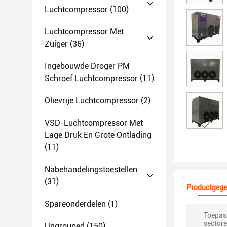
Luchtcompressor
(100)
Luchtcompressor Met
Zuiger
(36)
Ingebouwde Droger PM
Schroef Luchtcompressor
(11)
Olievrije Luchtcompressor
(2)
VSD-Luchtcompressor Met
Lage Druk En Grote Ontlading
(11)
Nabehandelingstoestellen
(31)
Productgege
Spareonderdelen
(1)
Toepass
sectore
Ungrouped
(150)