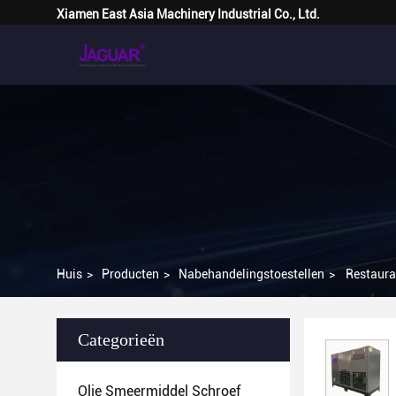
Xiamen East Asia Machinery Industrial Co., Ltd.
Huis
>
Producten
>
Nabehandelingstoestellen
>
Restaura
Categorieën
Olie Smeermiddel Schroef