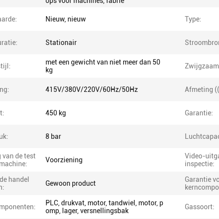
ops voor machines, fabrie
arde:
Nieuw, nieuw
Type:
ratie:
Stationair
Stroombro
met een gewicht van niet meer dan 50
ijl:
Zwijgzaam
kg
ng:
415V/380V/220V/60Hz/50Hz
Afmeting (
t:
450 kg
Garantie:
uk:
8 bar
Luchtcapac
 van de test
Video-uit
Voorziening
 machine:
inspectie:
 de handel
Garantie v
Gewoon product
n:
kerncompo
PLC, drukvat, motor, tandwiel, motor, p
mponenten:
Gassoort:
omp, lager, versnellingsbak