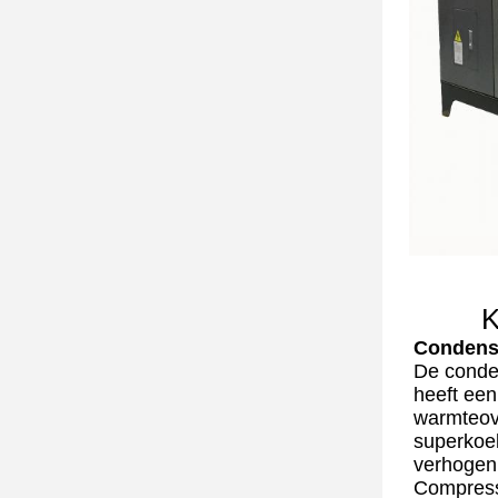
K
Condens
De conde
heeft ee
warmteov
superkoel
verhogen
Compress