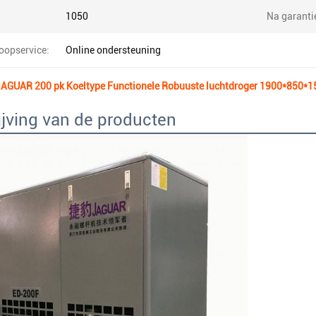
1050
Na garantie
oopservice:
Online ondersteuning
JAGUAR 200 pk Koeltype Functionele Robuuste luchtdroger 1900*850*1
jving van de producten