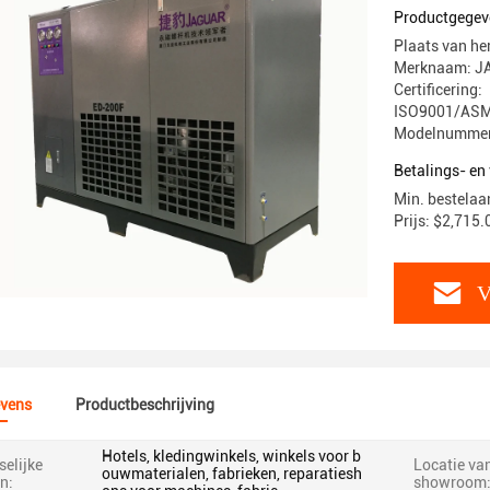
Productgegev
Plaats van he
Merknaam: J
Certificering:
ISO9001/ASM
Modelnummer
Betalings- e
Min. bestelaan
Prijs: $2,715
V
vens
Productbeschrijving
Hotels, kledingwinkels, winkels voor b
elijke
Locatie va
ouwmaterialen, fabrieken, reparatiesh
n:
showroom