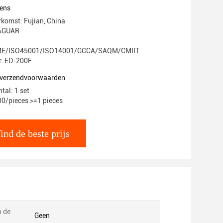
ens
rkomst: Fujian, China
AGUAR
E/ISO45001/ISO14001/GCCA/SAQM/CMIIT
: ED-200F
n verzendvoorwaarden
tal: 1 set
.00/pieces >=1 pieces
ind de beste prijs
n de
Geen
: