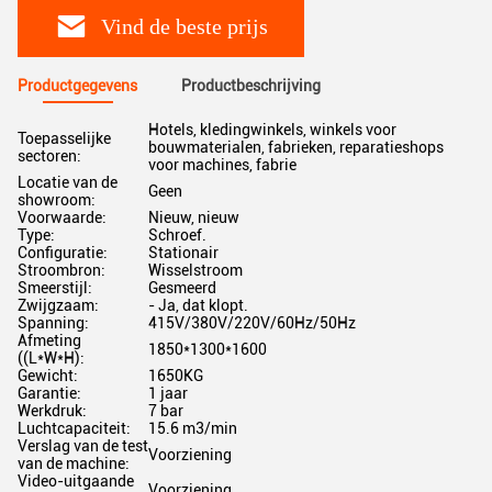
Vind de beste prijs
Productgegevens
Productbeschrijving
Hotels, kledingwinkels, winkels voor
Toepasselijke
bouwmaterialen, fabrieken, reparatieshops
sectoren:
voor machines, fabrie
Locatie van de
Geen
showroom:
Voorwaarde:
Nieuw, nieuw
Type:
Schroef.
Configuratie:
Stationair
Stroombron:
Wisselstroom
Smeerstijl:
Gesmeerd
Zwijgzaam:
- Ja, dat klopt.
Spanning:
415V/380V/220V/60Hz/50Hz
Afmeting
1850*1300*1600
((L*W*H):
Gewicht:
1650KG
Garantie:
1 jaar
Werkdruk:
7 bar
Luchtcapaciteit:
15.6 m3/min
Verslag van de test
Voorziening
van de machine:
Video-uitgaande
Voorziening