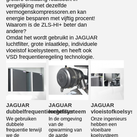
vergelijking met dezelfde
vermogenskompressoren.en kan
energie besparen met vijftig procent!
Waarom is de ZLS-HI+ beter dan
andere?
Omdat het wordt gebruikt in JAGUAR
luchtfilter, grote inlaatklep, individuele
vloeistof koelsysteem, en heeft ook
VSD frequentieregeling technologie.
JAGUAR 
JAGUAR 
JAGUAR 
dubbelfrequentieregelsysteem
luchtfilter
vloeistofkoelsys
We gebruiken 
In de omgeving 
Onze ingenieurs 
dubbele 
van de 
hebben een 
frequentie terwijl 
opwarming van 
vloeibare 
we de 
de aarde 
koelsysteem 