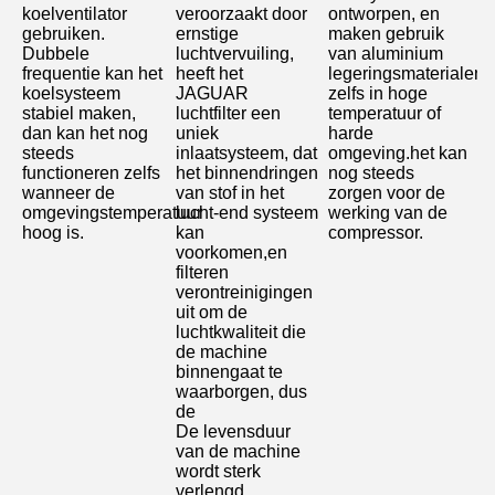
koelventilator 
veroorzaakt door 
ontworpen, en 
gebruiken.
ernstige 
maken gebruik 
Dubbele 
luchtvervuiling, 
van aluminium 
frequentie kan het 
heeft het 
legeringsmaterialen, 
koelsysteem 
JAGUAR 
zelfs in hoge 
stabiel maken, 
luchtfilter een 
temperatuur of 
dan kan het nog 
uniek 
harde 
steeds 
inlaatsysteem, dat 
omgeving.het kan 
functioneren zelfs 
het binnendringen 
nog steeds 
wanneer de 
van stof in het 
zorgen voor de 
omgevingstemperatuur 
lucht-end systeem 
werking van de 
hoog is
.
kan 
compressor.
voorkomen,en 
filteren 
verontreinigingen 
uit om de 
luchtkwaliteit die 
de machine 
binnengaat te 
waarborgen, dus 
de
De levensduur 
van de machine 
wordt sterk 
verlengd.