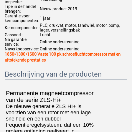
inspectie:
Tipe in de handel
Nieuw product 2019
brengen:
Garantie voor
1 jaar
kerncomponenten:
PLC, drukvat, motor, tandwiel, motor, pomp,
Kerncomponenten:
lager, versnellingsbak
Gassoort:
Lucht
Na garantie
Online ondersteuning
service:
Naverkoopservice:
Online ondersteuning
1850*1300*1600 Vaste 100 pk schroefluchtcompressor met en
uitstekende prestaties
Beschrijving van de producten
Permanente magneetcompressor
van de serie ZLS-Hi+
De nieuwe generatie ZLS-HI+ is
voorzien van een rotor met een lage
snelheid en een dubbel
frequentieregelsysteem, dat een 10%
grotere ontlading realiseert in