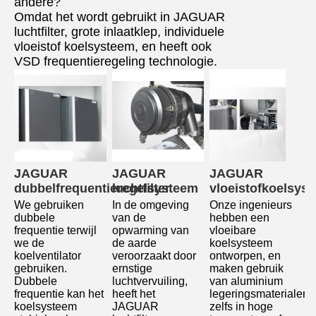
andere?
Omdat het wordt gebruikt in JAGUAR
luchtfilter, grote inlaatklep, individuele
vloeistof koelsysteem, en heeft ook
VSD frequentieregeling technologie.
JAGUAR 
JAGUAR 
JAGUAR 
dubbelfrequentieregelsysteem
luchtfilter
vloeistofkoelsys
We gebruiken 
In de omgeving 
Onze ingenieurs 
dubbele 
van de 
hebben een 
frequentie terwijl 
opwarming van 
vloeibare 
we de 
de aarde 
koelsysteem 
koelventilator 
veroorzaakt door 
ontworpen, en 
gebruiken.
ernstige 
maken gebruik 
Dubbele 
luchtvervuiling, 
van aluminium 
frequentie kan het 
heeft het 
legeringsmaterialen, 
koelsysteem 
JAGUAR 
zelfs in hoge 