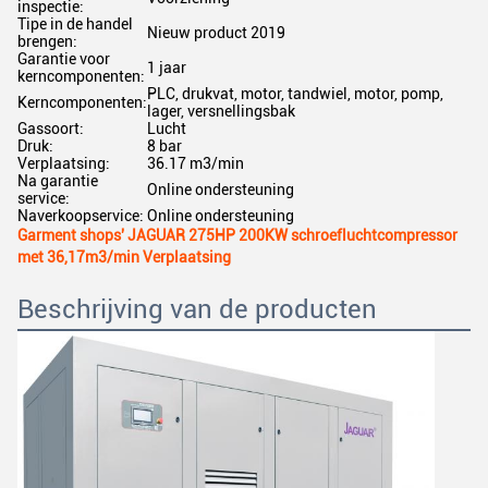
inspectie:
Tipe in de handel
Nieuw product 2019
brengen:
Garantie voor
1 jaar
kerncomponenten:
PLC, drukvat, motor, tandwiel, motor, pomp,
Kerncomponenten:
lager, versnellingsbak
Gassoort:
Lucht
Druk:
8 bar
Verplaatsing:
36.17 m3/min
Na garantie
Online ondersteuning
service:
Naverkoopservice:
Online ondersteuning
Garment shops' JAGUAR 275HP 200KW schroefluchtcompressor
met 36,17m3/min Verplaatsing
Beschrijving van de producten