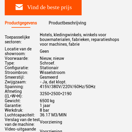
Vind de beste prijs
Productgegevens
Productbeschrijving
Hotels, kledingwinkels, winkels voor
Toepasselijke
bouwmaterialen, fabrieken, reparatieshops
sectoren:
voor machines, fabrie
Locatie van de
Geen
showroom:
Voorwaarde:
Nieuw, nieuw
Type:
Schroef.
Configuratie:
Stationair
Stroombron:
Wisselstroom
Smeerstijl:
Gesmeerd
Zwijgzaam:
- Ja, dat klopt.
Spanning:
415V/380V/220V/60Hz/50Hz
Afmeting
3250*2500*2190
((L*W*H):
Gewicht:
6500 kg
Garantie:
1 jaar
Werkdruk:
8 bar
Luchtcapaciteit:
36.17 M3/MIN
Verslag van de test
Voorziening
van de machine:
Video-uitgaande
Voorziening