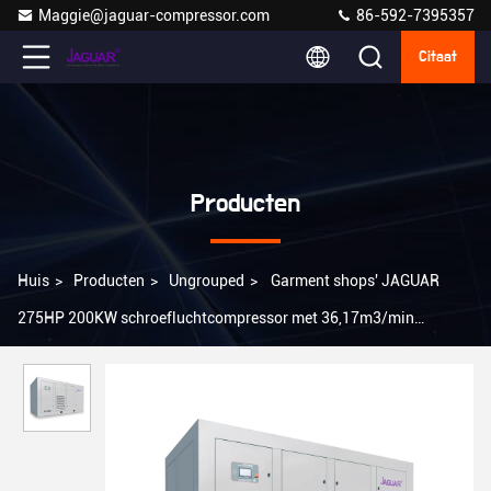
Maggie@jaguar-compressor.com
86-592-7395357
Citaat
Producten
Huis
>
Producten
>
Ungrouped
>
Garment shops' JAGUAR
275HP 200KW schroefluchtcompressor met 36,17m3/min
Verplaatsing