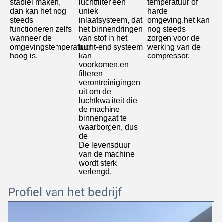
stabiel maken, 
luchtfilter een 
temperatuur of 
dan kan het nog 
uniek 
harde 
steeds 
inlaatsysteem, dat 
omgeving.het kan 
functioneren zelfs 
het binnendringen 
nog steeds 
wanneer de 
van stof in het 
zorgen voor de 
omgevingstemperatuur 
lucht-end systeem 
werking van de 
hoog is
.
kan 
compressor.
voorkomen,en 
filteren 
verontreinigingen 
uit om de 
luchtkwaliteit die 
de machine 
binnengaat te 
waarborgen, dus 
de
De levensduur 
van de machine 
wordt sterk 
verlengd.
Profiel van het bedrijf