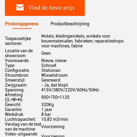
Vind de beste prijs
Productgegevens
Productbeschrijving
Hotels, kledingwinkels, winkels voor
Toepasselijke
bouwmaterialen, fabrieken, reparatieshops
sectoren:
voor machines, fabrie
Locatie van de
Geen
showroom:
Voorwaarde:
Nieuw, nieuw
Type:
Schroef.
Configuratie:
Stationair
Stroombron:
Wisselstroom
Smeerstijl:
Gesmeerd
Zwijgzaam:
- Ja, dat klopt.
Spanning:
415V/380V/220V/60Hz/50Hz
Afmeting
950*750*1120
((L*W*H):
Gewicht:
320Kg
Garantie:
1 jaar
Werkdruk:
8 bar
Luchtcapaciteit:
10,82 m3/min
Verslag van de test
Voorziening
van de machine:
Video-uitgaande
Voorziening