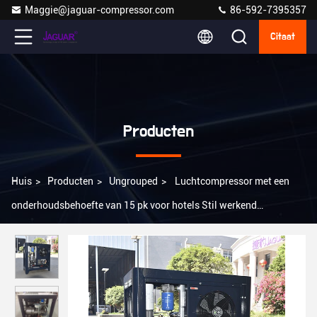
Maggie@jaguar-compressor.com
86-592-7395357
Citaat
Producten
Huis
>
Producten
>
Ungrouped
>
Luchtcompressor met een
onderhoudsbehoefte van 15 pk voor hotels Stil werkend
Luchtvermogen 1,82 m3/min