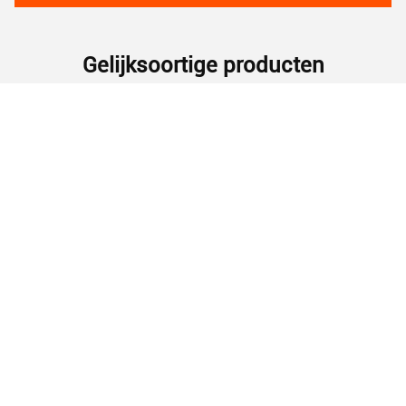
Gelijksoortige producten
30 pk 22 kW 8 bar 220 V
440V/380V/220V/60HZ/50HZ
Hoogdrukgordel
Compacte elektrische
aangedreven mini
roterende schroefcompressor
industriële schroeftype
met smeerstijl
luchtcompressor voor
Vind de beste prijs
Vind de beste prijs
werkplaats