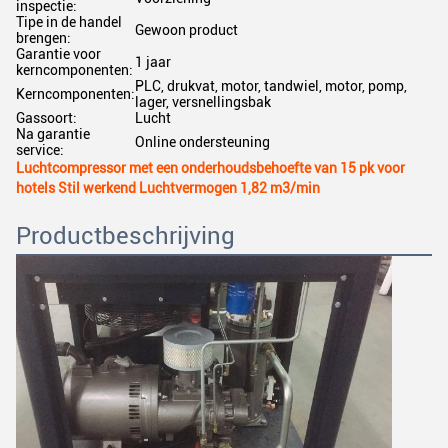
inspectie:
Tipe in de handel
Gewoon product
brengen:
Garantie voor
1 jaar
kerncomponenten:
PLC, drukvat, motor, tandwiel, motor, pomp,
Kerncomponenten:
lager, versnellingsbak
Gassoort:
Lucht
Na garantie
Online ondersteuning
service:
Luchtcompressor met een onderhoudsbehoefte van 15 pk voor
hotels Stil werkend Luchtvermogen 1,82 m3/min
Productbeschrijving