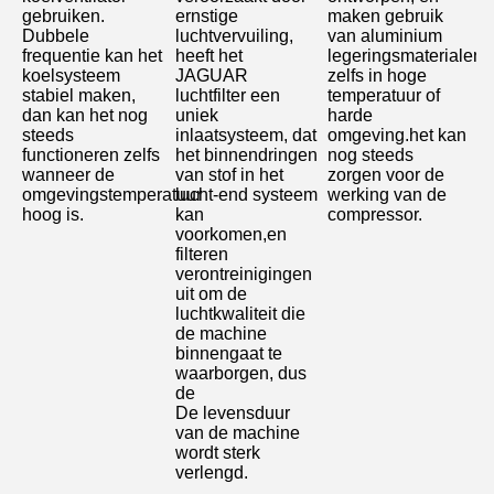
gebruiken.
ernstige 
maken gebruik 
Dubbele 
luchtvervuiling, 
van aluminium 
frequentie kan het 
heeft het 
legeringsmaterialen, 
koelsysteem 
JAGUAR 
zelfs in hoge 
stabiel maken, 
luchtfilter een 
temperatuur of 
dan kan het nog 
uniek 
harde 
steeds 
inlaatsysteem, dat 
omgeving.het kan 
functioneren zelfs 
het binnendringen 
nog steeds 
wanneer de 
van stof in het 
zorgen voor de 
omgevingstemperatuur 
lucht-end systeem 
werking van de 
hoog is
.
kan 
compressor.
voorkomen,en 
filteren 
verontreinigingen 
uit om de 
luchtkwaliteit die 
de machine 
binnengaat te 
waarborgen, dus 
de
De levensduur 
van de machine 
wordt sterk 
verlengd.