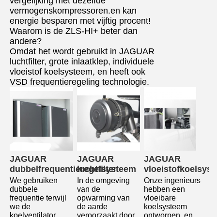
vergelijking met dezelfde
vermogenskompressoren.en kan
energie besparen met vijftig procent!
Waarom is de ZLS-HI+ beter dan
andere?
Omdat het wordt gebruikt in JAGUAR
luchtfilter, grote inlaatklep, individuele
vloeistof koelsysteem, en heeft ook
VSD frequentieregeling technologie.
JAGUAR 
JAGUAR 
JAGUAR 
dubbelfrequentieregelsysteem
luchtfilter
vloeistofkoelsys
We gebruiken 
In de omgeving 
Onze ingenieurs 
dubbele 
van de 
hebben een 
frequentie terwijl 
opwarming van 
vloeibare 
we de 
de aarde 
koelsysteem 
koelventilator 
veroorzaakt door 
ontworpen, en 