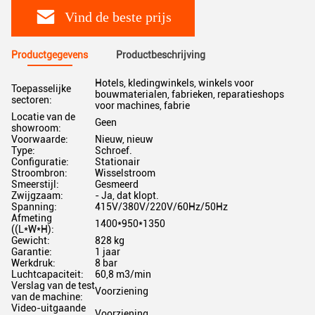
Vind de beste prijs
Productgegevens
Productbeschrijving
Hotels, kledingwinkels, winkels voor
Toepasselijke
bouwmaterialen, fabrieken, reparatieshops
sectoren:
voor machines, fabrie
Locatie van de
Geen
showroom:
Voorwaarde:
Nieuw, nieuw
Type:
Schroef.
Configuratie:
Stationair
Stroombron:
Wisselstroom
Smeerstijl:
Gesmeerd
Zwijgzaam:
- Ja, dat klopt.
Spanning:
415V/380V/220V/60Hz/50Hz
Afmeting
1400*950*1350
((L*W*H):
Gewicht:
828 kg
Garantie:
1 jaar
Werkdruk:
8 bar
Luchtcapaciteit:
60,8 m3/min
Verslag van de test
Voorziening
van de machine:
Video-uitgaande
Voorziening