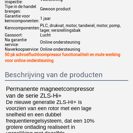
inspectie:
Tipe in de handel
Gewoon product
brengen:
Garantie voor
1 jaar
kerncomponenten:
PLC, drukvat, motor, tandwiel, motor, pomp,
Kerncomponenten:
lager, versnellingsbak
Gassoort:
Lucht
Na garantie
Online ondersteuning
service:
Naverkoopservice:
Online ondersteuning
50 pk schroefluchtcompressor functionaliteit en mute werking
voor online ondersteuning
Beschrijving van de producten
Permanente magneetcompressor
van de serie ZLS-Hi+
De nieuwe generatie ZLS-HI+ is
voorzien van een rotor met een lage
snelheid en een dubbel
frequentieregelsysteem, dat een 10%
grotere ontlading realiseert in