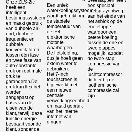
tweestappen heeft 
Onze ZLS-2ic 
Een uniek 
een speciaal 
heeft een 
waterkoelingssysteem 
koelsprayontwerp 
intelligent 
wordt gebruikt om 
aan het einde van 
besturingssysteem 
de stabiele 
het asblok op de 
en maakt gebruik 
temperatuur van 
ene etappe, 
van dubbele air-
de IE4 
waardoor een 
end, dubbele 
elektronische 
betere koeling 
frequentie, en 
motor te 
tussen de ene en 
dubbele 
waarborgen.
twee etappes 
koelventilatoren, 
De fietsleiding, 
mogelijk is,zodat 
tussen één fase 
dus je hoeft geen 
de twee-stap 
en twee fase van 
extern water te 
compressie van 
auto constante 
gebruiken.
de 
druk om optimale 
Het 7-inch 
luchtcompressor 
druk te 
touchscreen is 
dichter bij de 
garanderen.De 
bijgewerkt met 
isothermische 
druk kan flexibel 
een nieuwe 
compressie zal 
worden 
centrale 
zijn.
aangepast op 
verwerkingseenheid 
basis van de 
en maakt gebruik 
eisen van de 
van het interne 
klant, terwijl deze 
internet van 
functie energie 
dingen.
bespaart voor de 
klant, zonder de 