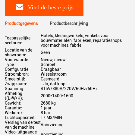
Vind de beste prijs
Productgegevens
Productbeschrijving
Hotels, kledingwinkels, winkels voor
Toepasselijke
bouwmaterialen, fabrieken, reparatieshops
sectoren:
voor machines, fabrie
Locatie van de
Geen
showroom:
Voorwaarde:
Nieuw, nieuw
Type:
Schroef.
Configuratie:
Draagbaar
Stroombron:
Wisselstroom
Smeerstijl:
Gesmeerd
Zwijgzaam:
- Ja, dat klopt.
Spanning:
415V/380V/220V/60Hz/50Hz
Afmeting
2000*1400*1600
((L*W*H):
Gewicht:
2680 kg
Garantie:
1 jaar
Werkdruk:
8 bar
Luchtcapaciteit:
17 M3/MIN
Verslag van de test
Voorziening
van de machine:
Video-uitgaande
Voorziening