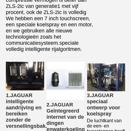
ZLS-2ic van generatie1 met vijf
procent, ook de ZLS-2ic is volledig
We hebben een 7 inch touchscreen,
een speciale koelspray en een motor,
en we gebruiken alle nieuwe
technologieën zoals het
communicatiesysteem.speciale
volledig intelligente rijalgoritmen.
1.JAGUAR 
3.JAGUAR 
intelligente 
speciaal 
2.JAGUAR 
aandrijving en 
ontwerp voor 
Geïntegreerd 
bereiken 
koelspray
internet van de 
zonder de 
De luchtkant van 
dingen 
versnellingsbak.
de een- en 
en
waterkoeling