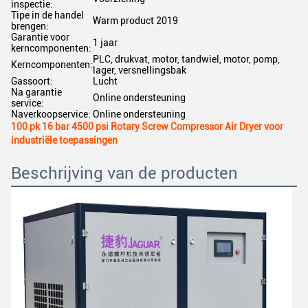
inspectie:
Tipe in de handel
Warm product 2019
brengen:
Garantie voor
1 jaar
kerncomponenten:
PLC, drukvat, motor, tandwiel, motor, pomp,
Kerncomponenten:
lager, versnellingsbak
Gassoort:
Lucht
Na garantie
Online ondersteuning
service:
Naverkoopservice:
Online ondersteuning
100 pk 16 bar 4500 psi Rotary Screw Compressor Air Dryer voor
industriële toepassingen
Beschrijving van de producten