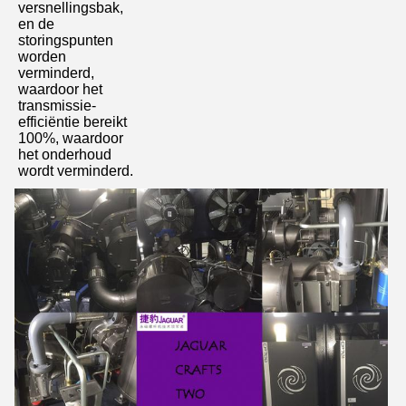
versnellingsbak, 
en de 
storingspunten 
worden 
verminderd, 
waardoor het 
transmissie-
efficiëntie bereikt 
100%, waardoor 
het onderhoud 
wordt verminderd.
Laat een bericht achter
We bellen je snel terug!