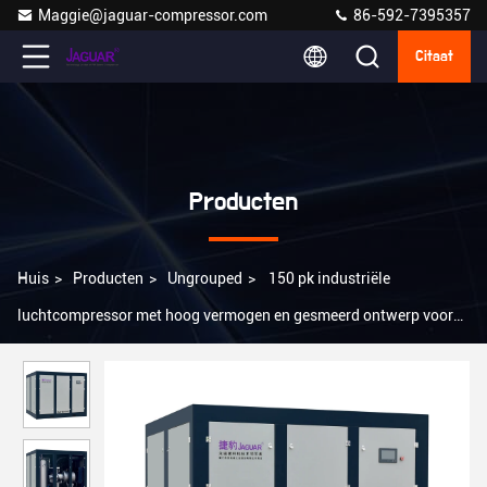
Maggie@jaguar-compressor.com
86-592-7395357
Citaat
Producten
Huis
>
Producten
>
Ungrouped
>
150 pk industriële
luchtcompressor met hoog vermogen en gesmeerd ontwerp voor
zwaar werk