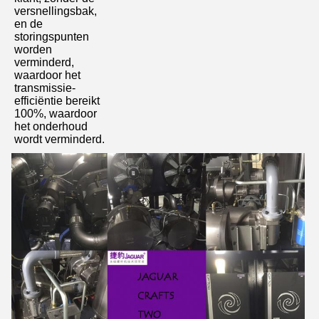
versnellingsbak, 
We bellen je snel terug!
en de 
storingspunten 
worden 
verminderd, 
waardoor het 
transmissie-
efficiëntie bereikt 
100%, waardoor 
het onderhoud 
wordt verminderd.
VERZENDEN