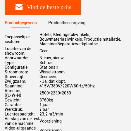
Vind de beste prijs
Productgegevens
Productbeschrijving
Hotels, Kledingstukwinkels,
Toepasselijke
Bouwmateriaalwinkels, Productieinstallatie,
sectoren:
MachinesReparatiewerkplaatse
Locatie van de
Geen
showroom:
Voorwaarde:
Nieuw, nieuw
Type:
Schroef.
Configuratie:
Stationair
Stroombron:
Wisselstroom
Smeerstijl:
Gesmeerd
Zwijgzaam:
- Ja, dat klopt.
Spanning:
415V/380V/220V/60Hz/50Hz
Afmeting
2500*2230*2050
((L*W*H):
Gewicht:
3760kg
Garantie:
1 jaar
Werkdruk:
7 bar
Luchtcapaciteit:
23.2 m3/min
Verslag van de test
Voorziening
van de machine:
Video-uitgaande
Voorziening