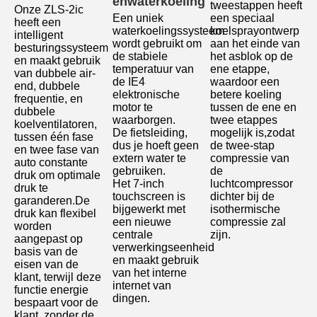
en
waterkoeling
tweestappen heeft 
Onze ZLS-2ic 
Een uniek 
een speciaal 
heeft een 
waterkoelingssysteem 
koelsprayontwerp 
intelligent 
wordt gebruikt om 
aan het einde van 
besturingssysteem 
de stabiele 
het asblok op de 
en maakt gebruik 
temperatuur van 
ene etappe, 
van dubbele air-
de IE4 
waardoor een 
end, dubbele 
elektronische 
betere koeling 
frequentie, en 
motor te 
tussen de ene en 
dubbele 
waarborgen.
twee etappes 
koelventilatoren, 
De fietsleiding, 
mogelijk is,zodat 
tussen één fase 
dus je hoeft geen 
de twee-stap 
en twee fase van 
extern water te 
compressie van 
auto constante 
gebruiken.
de 
druk om optimale 
Het 7-inch 
luchtcompressor 
druk te 
touchscreen is 
dichter bij de 
garanderen.De 
bijgewerkt met 
isothermische 
druk kan flexibel 
een nieuwe 
compressie zal 
worden 
centrale 
zijn.
aangepast op 
verwerkingseenheid 
basis van de 
en maakt gebruik 
eisen van de 
van het interne 
klant, terwijl deze 
internet van 
functie energie 
dingen.
bespaart voor de 
Laat een bericht achter
klant, zonder de 