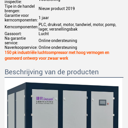
inspectie:
Tipe in de handel
Nieuw product 2019
brengen:
Garantie voor
1 jaar
kerncomponenten:
PLC, drukvat, motor, tandwiel, motor, pomp,
Kerncomponenten:
lager, versnellingsbak
Gassoort:
Lucht
Na garantie
Online ondersteuning
service:
Naverkoopservice:
Online ondersteuning
150 pk industriële luchtcompressor met hoog vermogen en
gesmeerd ontwerp voor zwaar werk
Beschrijving van de producten