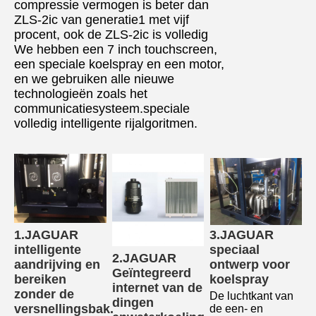
compressie vermogen is beter dan
ZLS-2ic van generatie1 met vijf
procent, ook de ZLS-2ic is volledig
We hebben een 7 inch touchscreen,
een speciale koelspray en een motor,
en we gebruiken alle nieuwe
technologieën zoals het
communicatiesysteem.speciale
volledig intelligente rijalgoritmen.
1.JAGUAR 
3.JAGUAR 
intelligente 
speciaal 
2.JAGUAR 
aandrijving en 
ontwerp voor 
Geïntegreerd 
bereiken 
koelspray
internet van de 
zonder de 
De luchtkant van 
dingen 
versnellingsbak.
de een- en 