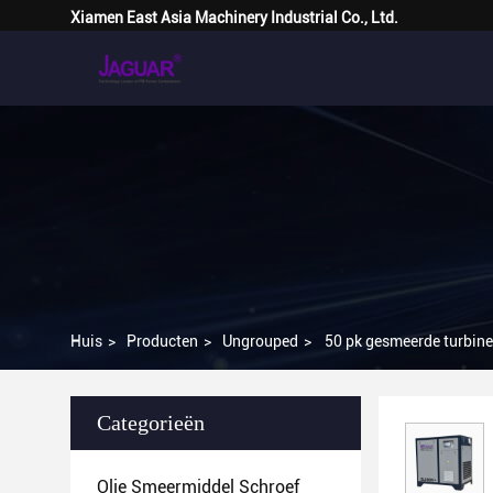
Xiamen East Asia Machinery Industrial Co., Ltd.
Huis
>
Producten
>
Ungrouped
>
50 pk gesmeerde turbine 
Categorieën
Olie Smeermiddel Schroef