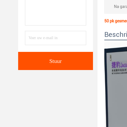
Na gara
50 pk gesmee
Beschri
Stuur