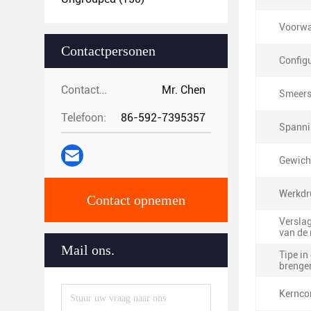
Voorwa
Contactpersonen
Configu
Contactpersonen:
Mr. Chen
Smeerst
Telefoon:
86-592-7395357
Spanni
Gewich
Werkdr
Contact opnemen
Verslag
van de
Mail ons.
Tipe in
brenge
Kernco