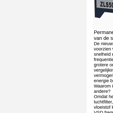
Permane
van de s
De nieuw
voorzien 
snelheid
frequent
grotere on
vergelijk
vermogen
energie b
Waarom i
andere?
Omdat he
luchtfilte
vloeistof
VSD frequ