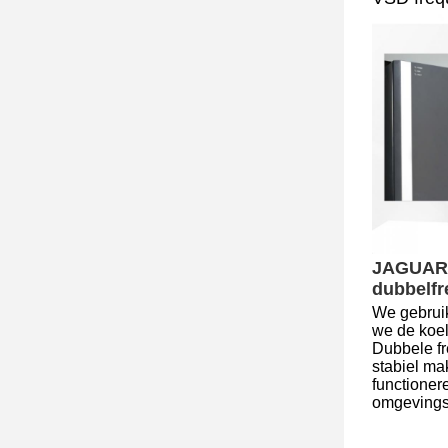
JAGUAR 
dubbelfr
We gebruik
we de koel
Dubbele fr
stabiel ma
functioner
omgevings