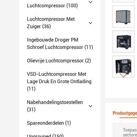
Luchtcompressor
(100)
Luchtcompressor Met
Zuiger
(36)
Ingebouwde Droger PM
Schroef Luchtcompressor
(11)
Olievrije Luchtcompressor
(2)
VSD-Luchtcompressor Met
Lage Druk En Grote Ontlading
(11)
Nabehandelingstoestellen
(31)
Productgege
Spareonderdelen
(1)
Toepass
sectore
Ungrouped
(150)