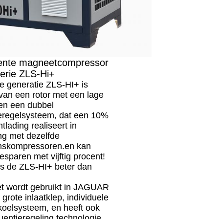
nte magneetcompressor
erie ZLS-Hi+
e generatie ZLS-HI+ is
van een rotor met een lage
 en een dubbel
ieregelsysteem, dat een 10%
tlading realiseert in
ing met dezelfde
skompressoren.en kan
esparen met vijftig procent!
s de ZLS-HI+ beter dan
t wordt gebruikt in JAGUAR
r, grote inlaatklep, individuele
 koelsysteem, en heeft ook
entieregeling technologie.