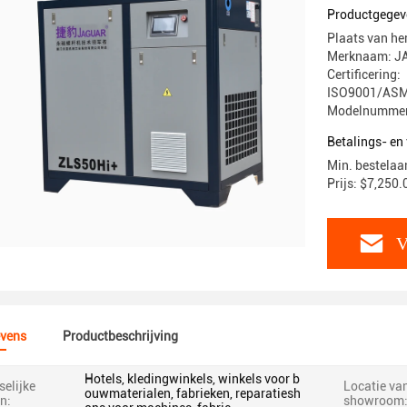
Productgegev
Plaats van he
Merknaam: J
Certificering:
ISO9001/ASM
Modelnummer
Betalings- e
Min. bestelaan
Prijs: $7,250.
V
vens
Productbeschrijving
Hotels, kledingwinkels, winkels voor b
elijke
Locatie va
ouwmaterialen, fabrieken, reparatiesh
n:
showroom