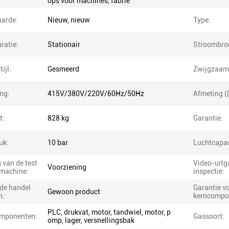
ops voor machines, fabrie
arde:
Nieuw, nieuw
Type:
ratie:
Stationair
Stroombro
ijl:
Gesmeerd
Zwijgzaam
ng:
415V/380V/220V/60Hz/50Hz
Afmeting (
t:
828 kg
Garantie:
uk:
10 bar
Luchtcapac
 van de test
Video-uit
Voorziening
 machine:
inspectie:
 de handel
Garantie v
Gewoon product
n:
kerncompo
PLC, drukvat, motor, tandwiel, motor, p
mponenten:
Gassoort:
omp, lager, versnellingsbak