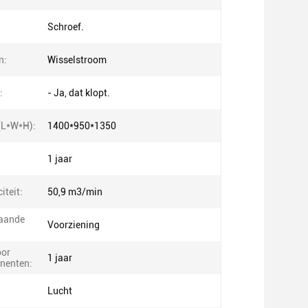
Schroef.
n:
Wisselstroom
:
- Ja, dat klopt.
(L*W*H):
1400*950*1350
1 jaar
iteit:
50,9 m3/min
gaande
Voorziening
oor
1 jaar
nenten:
Lucht