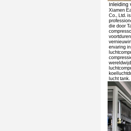
Inleiding 
Xiamen Eas
Co., Ltd. i
profession
die door T
compresso
voortdure
vernieuwin
ervaring i
luchtcompr
compressi
wereldwij
luchtcompr
koelluchtd
lucht tank.