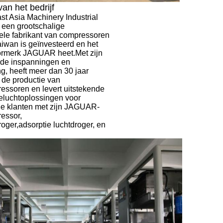
van het bedrijf
t Asia Machinery Industrial
s een grootschalige
ele fabrikant van compressoren
aiwan is geïnvesteerd en het
rmerk JAGUAR heet.Met zijn
nde inspanningen en
g, heeft meer dan 30 jaar
n de productie van
essoren en levert uitstekende
eluchtoplossingen voor
de klanten met zijn JAGUAR-
essor,
roger,adsorptie luchtdroger, en