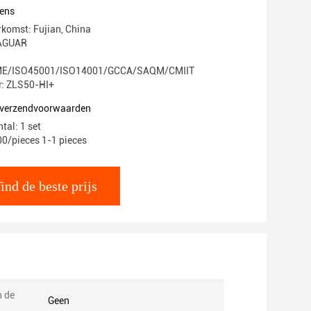
ens
rkomst: Fujian, China
AGUAR
E/ISO45001/ISO14001/GCCA/SAQM/CMIIT
: ZLS50-HI+
n verzendvoorwaarden
tal: 1 set
00/pieces 1-1 pieces
ind de beste prijs
n de
Geen
: