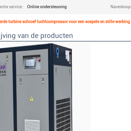
ntie service:
Online ondersteuning
Naverkoops
rde turbine schroef luchtcompressor voor een soepele en stille werking 
jving van de producten