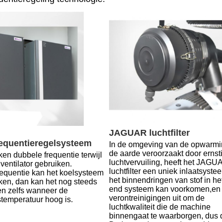
JAGUAR luchtfilter
equentieregelsysteem
In de omgeving van de opwarmi
de aarde veroorzaakt door ernsti
en dubbele frequentie terwijl 
luchtvervuiling, heeft het JAGUA
ventilator gebruiken.
luchtfilter een uniek inlaatsystee
equentie kan het koelsysteem 
het binnendringen van stof in het
ken, dan kan het nog steeds 
end systeem kan voorkomen,en fi
en zelfs wanneer de 
verontreinigingen uit om de 
temperatuur hoog is
.
luchtkwaliteit die de machine 
binnengaat te waarborgen, dus 