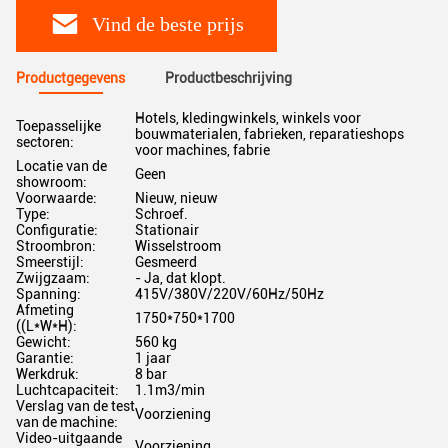
Vind de beste prijs
Productgegevens
Productbeschrijving
Hotels, kledingwinkels, winkels voor
Toepasselijke
bouwmaterialen, fabrieken, reparatieshops
sectoren:
voor machines, fabrie
Locatie van de
Geen
showroom:
Voorwaarde:
Nieuw, nieuw
Type:
Schroef.
Configuratie:
Stationair
Stroombron:
Wisselstroom
Smeerstijl:
Gesmeerd
Zwijgzaam:
- Ja, dat klopt.
Spanning:
415V/380V/220V/60Hz/50Hz
Afmeting
1750*750*1700
((L*W*H):
Gewicht:
560 kg
Garantie:
1 jaar
Werkdruk:
8 bar
Luchtcapaciteit:
1.1m3/min
Verslag van de test
Voorziening
van de machine:
Video-uitgaande
Voorziening