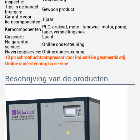
inspectie:
Tipe in de handel
Gewoon product
brengen:
Garantie voor
1 jaar
kerncomponenten:
PLC, drukvat, motor, tandwiel, motor, pomp,
Kerncomponenten:
lager, versnellingsbak
Gassoort:
Lucht
Na garantie
Online ondersteuning
service:
Naverkoopservice:
Online ondersteuning
10 pk schroefluchtcompressor voor industriële gesmeerde stijl
Online ondersteuning na service
Beschrijving van de producten