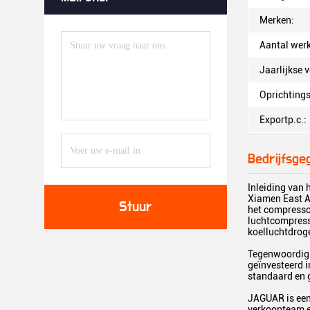
Merken:
Aantal wer
Jaarlijkse 
Oprichtings
Exportp.c.:
Bedrijfsge
Inleiding van h
Xiamen East As
Stuur
het compresso
luchtcompress
koelluchtdroge
Tegenwoordig 
geïnvesteerd i
standaard en g
JAGUAR is een 
verkoopteam en