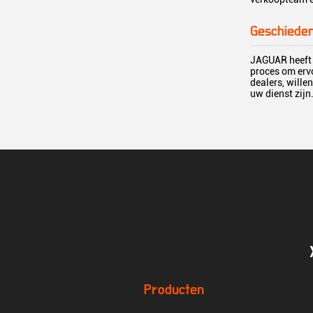
Geschieden
JAGUAR heeft e
proces om ervo
dealers, wille
uw dienst zijn
Producten