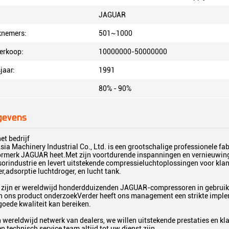
JAGUAR
knemers:
501~1000
verkoop:
10000000-50000000
jaar:
1991
80% - 90%
gevens
et bedrijf
ia Machinery Industrial Co., Ltd. is een grootschalige professionele f
rmerk JAGUAR heet.Met zijn voortdurende inspanningen en vernieuwing, 
orindustrie en levert uitstekende compressieluchtoplossingen voor kla
r,adsorptie luchtdroger, en lucht tank.
zijn er wereldwijd honderdduizenden JAGUAR-compressoren in gebruik
n ons product onderzoekVerder heeft ons management een strikte impleme
oede kwaliteit kan bereiken.
wereldwijd netwerk van dealers, we willen uitstekende prestaties en k
 technisch service team altijd tot uw dienst zijn.