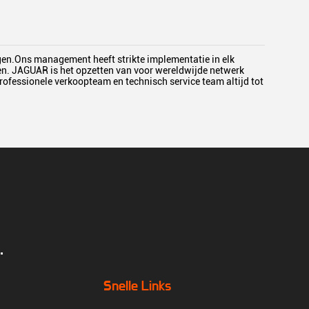
egen.Ons management heeft strikte implementatie in elk
ken. JAGUAR is het opzetten van voor wereldwijde netwerk
professionele verkoopteam en technisch service team altijd tot
.
Snelle Links