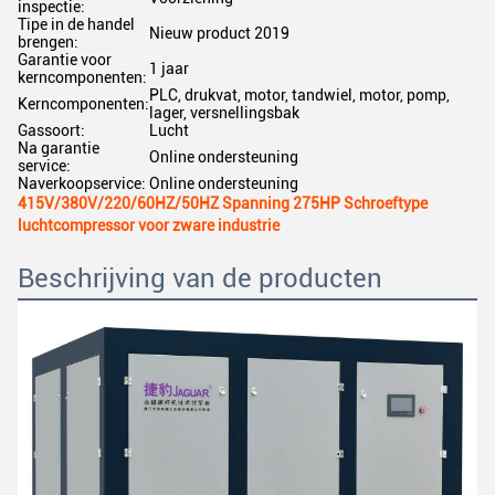
inspectie:
Tipe in de handel
Nieuw product 2019
brengen:
Garantie voor
1 jaar
kerncomponenten:
PLC, drukvat, motor, tandwiel, motor, pomp,
Kerncomponenten:
lager, versnellingsbak
Gassoort:
Lucht
Na garantie
Online ondersteuning
service:
Naverkoopservice:
Online ondersteuning
415V/380V/220/60HZ/50HZ Spanning 275HP Schroeftype
luchtcompressor voor zware industrie
Beschrijving van de producten