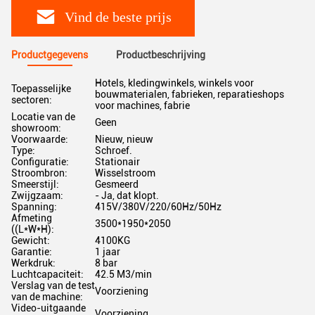
Vind de beste prijs
Productgegevens
Productbeschrijving
Hotels, kledingwinkels, winkels voor
Toepasselijke
bouwmaterialen, fabrieken, reparatieshops
sectoren:
voor machines, fabrie
Locatie van de
Geen
showroom:
Voorwaarde:
Nieuw, nieuw
Type:
Schroef.
Configuratie:
Stationair
Stroombron:
Wisselstroom
Smeerstijl:
Gesmeerd
Zwijgzaam:
- Ja, dat klopt.
Spanning:
415V/380V/220/60Hz/50Hz
Afmeting
3500*1950*2050
((L*W*H):
Gewicht:
4100KG
Garantie:
1 jaar
Werkdruk:
8 bar
Luchtcapaciteit:
42.5 M3/min
Verslag van de test
Voorziening
van de machine:
Video-uitgaande
Voorziening