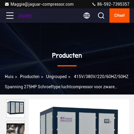
Maggie@jaguar-compressor.com
86-592-7395357
Citaat
Producten
Huis
>
Producten
>
Ungrouped
>
415V/380V/220/60HZ/50HZ
Spanning 275HP Schroeftype luchtcompressor voor zware
industrie