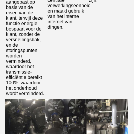
centrale 
zijn.
aangepast op 
VERZENDEN
verwerkingseenheid 
basis van de 
en maakt gebruik 
eisen van de 
van het interne 
klant, terwijl deze 
internet van 
functie energie 
dingen.
bespaart voor de 
klant, zonder de 
versnellingsbak, 
en de 
storingspunten 
worden 
verminderd, 
waardoor het 
transmissie-
efficiëntie bereikt 
100%, waardoor 
het onderhoud 
wordt verminderd.