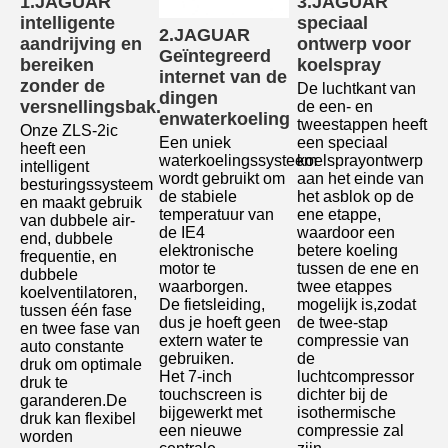
1.JAGUAR 
3.JAGUAR 
intelligente 
speciaal 
2.JAGUAR 
aandrijving en 
ontwerp voor 
Geïntegreerd 
bereiken 
koelspray
internet van de 
Laat een bericht achter
zonder de 
De luchtkant van 
dingen 
versnellingsbak.
de een- en 
We bellen je snel terug!
en
waterkoeling
tweestappen heeft 
Onze ZLS-2ic 
Een uniek 
een speciaal 
heeft een 
waterkoelingssysteem 
koelsprayontwerp 
intelligent 
wordt gebruikt om 
aan het einde van 
besturingssysteem 
de stabiele 
het asblok op de 
en maakt gebruik 
temperatuur van 
ene etappe, 
van dubbele air-
de IE4 
waardoor een 
end, dubbele 
elektronische 
betere koeling 
frequentie, en 
motor te 
tussen de ene en 
dubbele 
waarborgen.
twee etappes 
koelventilatoren, 
De fietsleiding, 
mogelijk is,zodat 
tussen één fase 
dus je hoeft geen 
de twee-stap 
en twee fase van 
extern water te 
compressie van 
auto constante 
gebruiken.
de 
druk om optimale 
Het 7-inch 
luchtcompressor 
druk te 
touchscreen is 
dichter bij de 
garanderen.De 
bijgewerkt met 
isothermische 
druk kan flexibel 
een nieuwe 
compressie zal 
worden 